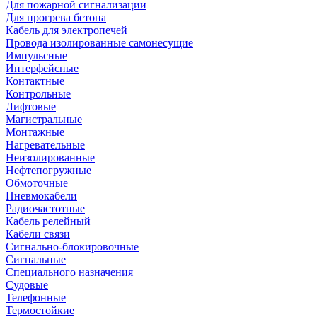
Для пожарной сигнализации
Для прогрева бетона
Кабель для электропечей
Провода изолированные самонесущие
Импульсные
Интерфейсные
Контактные
Контрольные
Лифтовые
Магистральные
Монтажные
Нагревательные
Неизолированные
Нефтепогружные
Обмоточные
Пневмокабели
Радиочастотные
Кабель релейный
Кабели связи
Сигнально-блокировочные
Сигнальные
Специального назначения
Судовые
Телефонные
Термостойкие