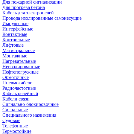
Для пожарной сигнализации
Для прогрева бетона
Кабель для электропечей
Провода изолированные самонесущие
Импульсные
Интерфейсные
Контактные
Контрольные
Лифтовые
Магистральные
Монтажные
Нагревательные
Неизолированные
Нефтепогружные
Обмоточные
Пневмокабели
Радиочастотные
Кабель релейный
Кабели связи
Сигнально-блокировочные
Сигнальные
Специального назначения
Судовые
Телефонные
Термостойкие