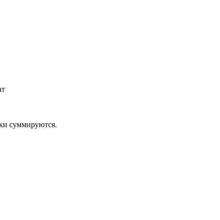
ат
дки суммируются.