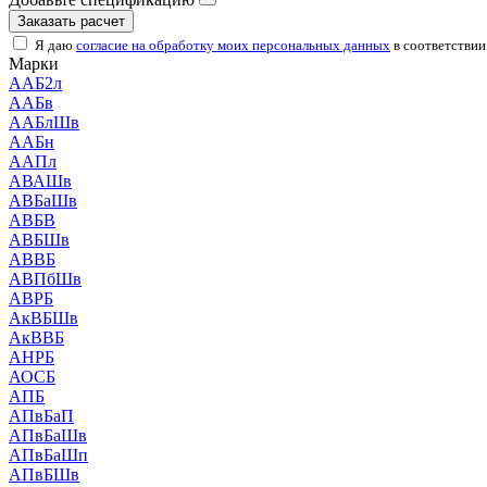
Заказать расчет
Я даю
согласие на обработку моих персональных данных
в соответствии
Марки
ААБ2л
ААБв
ААБлШв
ААБн
ААПл
АВАШв
АВБаШв
АВБВ
АВБШв
АВВБ
АВПбШв
АВРБ
АкВБШв
АкВВБ
АНРБ
АОСБ
АПБ
АПвБаП
АПвБаШв
АПвБаШп
АПвБШв