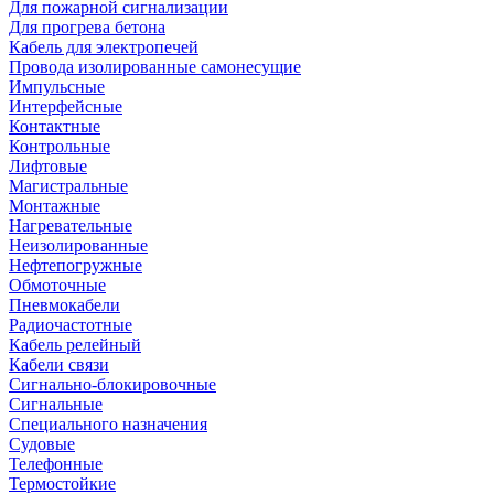
Для пожарной сигнализации
Для прогрева бетона
Кабель для электропечей
Провода изолированные самонесущие
Импульсные
Интерфейсные
Контактные
Контрольные
Лифтовые
Магистральные
Монтажные
Нагревательные
Неизолированные
Нефтепогружные
Обмоточные
Пневмокабели
Радиочастотные
Кабель релейный
Кабели связи
Сигнально-блокировочные
Сигнальные
Специального назначения
Судовые
Телефонные
Термостойкие