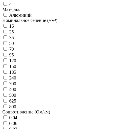
4
Материал
Алюминий
Номинальное сечение (мм²)
16
25
35
50
70
95
120
150
185
240
300
400
500
625
800
Сопротивление (Ом/км)
0,04
0,06