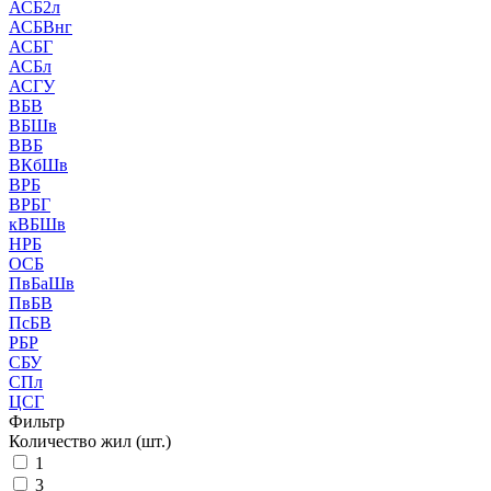
АСБ2л
АСБВнг
АСБГ
АСБл
АСГУ
ВБВ
ВБШв
ВВБ
ВКбШв
ВРБ
ВРБГ
кВБШв
НРБ
ОСБ
ПвБаШв
ПвБВ
ПсБВ
РБР
СБУ
СПл
ЦСГ
Фильтр
Количество жил (шт.)
1
3