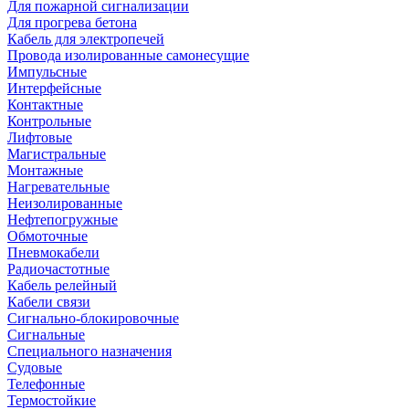
Для пожарной сигнализации
Для прогрева бетона
Кабель для электропечей
Провода изолированные самонесущие
Импульсные
Интерфейсные
Контактные
Контрольные
Лифтовые
Магистральные
Монтажные
Нагревательные
Неизолированные
Нефтепогружные
Обмоточные
Пневмокабели
Радиочастотные
Кабель релейный
Кабели связи
Сигнально-блокировочные
Сигнальные
Специального назначения
Судовые
Телефонные
Термостойкие