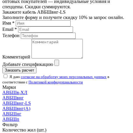
оптовых покупателей — индивидуальные условия и
спеццены. Скидки суммируются.
Закажите кабель АВБШвнг-LS
Заполните форму и получите скидку 10% за запрос онлайн.
Имя *
Email *
Телефон
Комментарий
Добавьте спецификацию
Заказать расчет
Я даю
согласие на обработку моих персональных данных
в
соответствии с
Политикой конфиденциальности
Марки
АВБШв-ХЛ
АВБШвнг
АВБШвнг-LS
АВБШвнг(А)
АВБШнг
АВБШп
Фильтр
Количество жил (шт.)