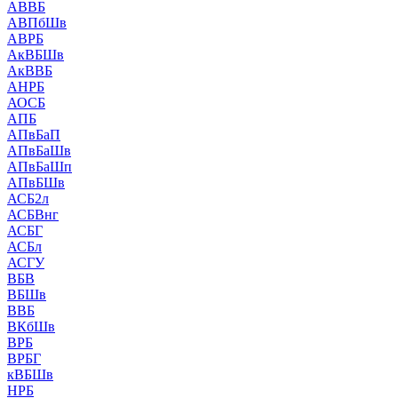
АВВБ
АВПбШв
АВРБ
АкВБШв
АкВВБ
АНРБ
АОСБ
АПБ
АПвБаП
АПвБаШв
АПвБаШп
АПвБШв
АСБ2л
АСБВнг
АСБГ
АСБл
АСГУ
ВБВ
ВБШв
ВВБ
ВКбШв
ВРБ
ВРБГ
кВБШв
НРБ