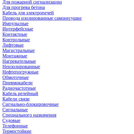
Для пожарной сигнализации
Для прогрева бетона
Кабель для электропечей
Провода изолированные самонесущие
Импульсные
Интерфейсные
Контактные
Контрольные
Лифтовые
Магистральные
Монтажные
Нагревательные
Неизолированные
Нефтепогружные
Обмоточные
Пневмокабели
Радиочастотные
Кабель релейный
Кабели связи
Сигнально-блокировочные
Сигнальные
Специального назначения
Судовые
Телефонные
Термостойкие