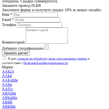
спеццены. Скидки суммируются.
Закажите провод ПсБВ
Заполните форму и получите скидку 10% за запрос онлайн.
Имя *
Email *
Телефон
Комментарий
Добавьте спецификацию
Заказать расчет
Я даю
согласие на обработку моих персональных данных
в
соответствии с
Политикой конфиденциальности
Марки
ААБ2л
ААБв
ААБлШв
ААБн
ААПл
АВАШв
АВБаШв
АВБВ
АВБШв