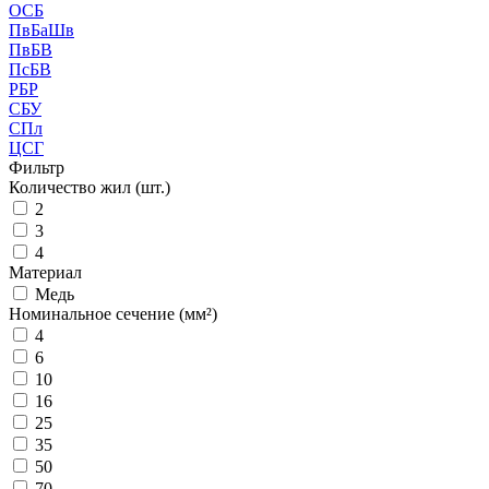
ОСБ
ПвБаШв
ПвБВ
ПсБВ
РБР
СБУ
СПл
ЦСГ
Фильтр
Количество жил (шт.)
2
3
4
Материал
Медь
Номинальное сечение (мм²)
4
6
10
16
25
35
50
70