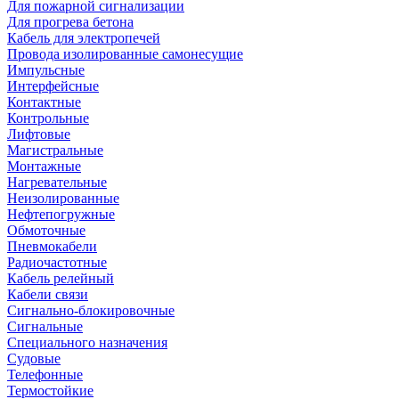
Для пожарной сигнализации
Для прогрева бетона
Кабель для электропечей
Провода изолированные самонесущие
Импульсные
Интерфейсные
Контактные
Контрольные
Лифтовые
Магистральные
Монтажные
Нагревательные
Неизолированные
Нефтепогружные
Обмоточные
Пневмокабели
Радиочастотные
Кабель релейный
Кабели связи
Сигнально-блокировочные
Сигнальные
Специального назначения
Судовые
Телефонные
Термостойкие