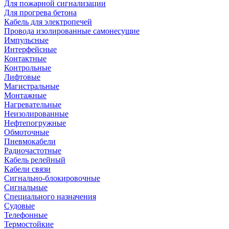
Для пожарной сигнализации
Для прогрева бетона
Кабель для электропечей
Провода изолированные самонесущие
Импульсные
Интерфейсные
Контактные
Контрольные
Лифтовые
Магистральные
Монтажные
Нагревательные
Неизолированные
Нефтепогружные
Обмоточные
Пневмокабели
Радиочастотные
Кабель релейный
Кабели связи
Сигнально-блокировочные
Сигнальные
Специального назначения
Судовые
Телефонные
Термостойкие