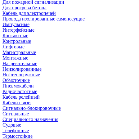
Для пожарной сигнализации
Для прогрева бетона
Кабель для электропечей
Провода изолированные самонесущие
Импульсные
Интерфейсные
Контактные
Контрольные
Лифтовые
Магистральные
Монтажные
Нагревательные
Неизолированные
Нефтепогружные
Обмоточные
Пневмокабели
Радиочастотные
Кабель релейный
Кабели связи
Сигнально-блокировочные
Сигнальные
Специального назначения
Судовые
Телефонные
Термостойкие