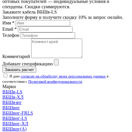
оптовых покупателей — индивидуальные условия и
спеццены. Скидки суммируются.
Закажите кабель ВБШв-LS
Заполните форму и получите скидку 10% за запрос онлайн.
Имя *
Email *
Телефон
Комментарий
Добавьте спецификацию
Заказать расчет
Я даю
согласие на обработку моих персональных данных
в
соответствии с
Политикой конфиденциальности
Марки
ВБШв-LS
ВБШв-ХЛ
ВБШвзнг
ВБШвнг
ВБШвнг-FRLS
ВБШвнг-LS
ВБШвнг-ХЛ
ВБШвнг(А)