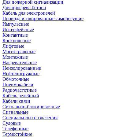
Для пожарной сигнализации
Для прогрева бетона
Кабель для электропечей
Провода изолированные самонесущие
Импульсные
Интерфейсные
Контактные
Контрольные
Лифтовые
Магистральные
Монтажные
Нагревательные
Неизолированные
Нефтепогружные
Обмоточные
Пневмокабели
Радиочастотные
Кабель релейный
Кабели связи
Сигнально-блокировочные
Сигнальные
Специального назначения
Судовые
Телефонные
Термостойкие