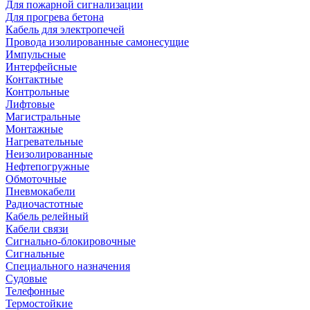
Для пожарной сигнализации
Для прогрева бетона
Кабель для электропечей
Провода изолированные самонесущие
Импульсные
Интерфейсные
Контактные
Контрольные
Лифтовые
Магистральные
Монтажные
Нагревательные
Неизолированные
Нефтепогружные
Обмоточные
Пневмокабели
Радиочастотные
Кабель релейный
Кабели связи
Сигнально-блокировочные
Сигнальные
Специального назначения
Судовые
Телефонные
Термостойкие