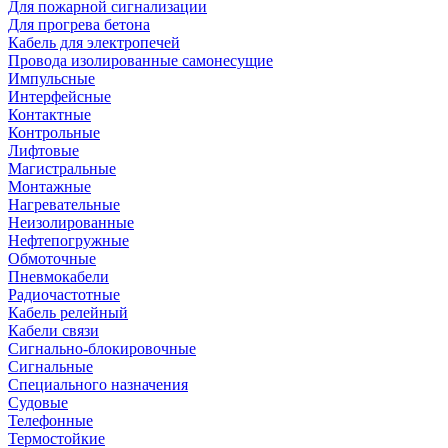
Для пожарной сигнализации
Для прогрева бетона
Кабель для электропечей
Провода изолированные самонесущие
Импульсные
Интерфейсные
Контактные
Контрольные
Лифтовые
Магистральные
Монтажные
Нагревательные
Неизолированные
Нефтепогружные
Обмоточные
Пневмокабели
Радиочастотные
Кабель релейный
Кабели связи
Сигнально-блокировочные
Сигнальные
Специального назначения
Судовые
Телефонные
Термостойкие