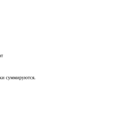
ат
дки суммируются.