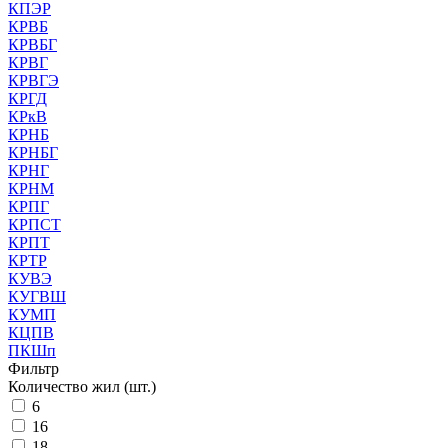
КПЭР
КРВБ
КРВБГ
КРВГ
КРВГЭ
КРГД
КРкВ
КРНБ
КРНБГ
КРНГ
КРНМ
КРПГ
КРПСТ
КРПТ
КРТР
КУВЭ
КУГВШ
КУМП
КЦПВ
ПКШп
Фильтр
Количество жил (шт.)
6
16
18