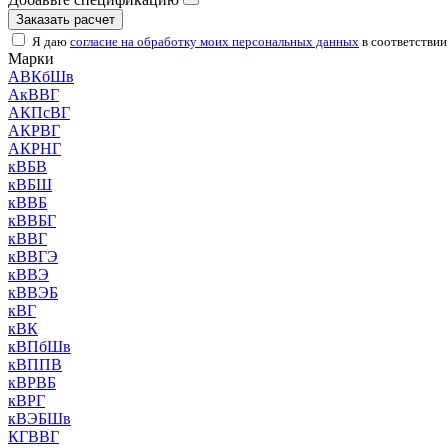
Заказать расчет
Я даю
согласие на обработку моих персональных данных
в соответствии
Марки
АВКбШв
АкВВГ
АКПсВГ
АКРВГ
АКРНГ
кВБВ
кВБШ
кВВБ
кВВБГ
кВВГ
кВВГЭ
кВВЭ
кВВЭБ
кВГ
кВК
кВПбШв
кВППВ
кВРВБ
кВРГ
кВЭБШв
КГВВГ