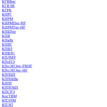
КГВВнг
КГВЭВ
КГРК
КНРГ
КНРМ
КНРМПнг-HF
КНРМТнг-HF
КПБПнг
КПВ
КПвВг
КПВГ
КПВЛ
КПВЛС
КПЛМУ
КПоПЭ
КПоЭПЭнг-FRHF
КПоЭПЭнг-HF
КППБП
КППбШв
КППГ
КППОБП
КПСРЭ
КпсТВМ
КПЭЛМ
КПЭП