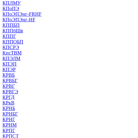
КПЛМУ
КПоПЭ
КПоЭПЭнг-FRHF
КПоЭПЭнг-HF
КППБП
КППбШв
КППГ
КППОБП
КПСРЭ
КпсТВМ
КПЭЛМ
КПЭП
КПЭР
КРВБ
КРВБГ
КРВГ
КРВГЭ
КРГД
КРкВ
КРНБ
КРНБГ
КРНГ
КРНМ
КРПГ
КРПСТ