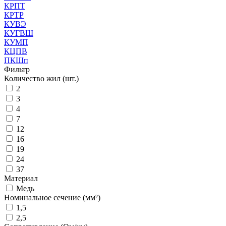
КРПТ
КРТР
КУВЭ
КУГВШ
КУМП
КЦПВ
ПКШп
Фильтр
Количество жил (шт.)
2
3
4
7
12
16
19
24
37
Материал
Медь
Номинальное сечение (мм²)
1,5
2,5