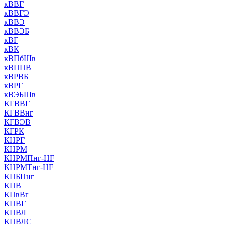
кВВГ
кВВГЭ
кВВЭ
кВВЭБ
кВГ
кВК
кВПбШв
кВППВ
кВРВБ
кВРГ
кВЭБШв
КГВВГ
КГВВнг
КГВЭВ
КГРК
КНРГ
КНРМ
КНРМПнг-HF
КНРМТнг-HF
КПБПнг
КПВ
КПвВг
КПВГ
КПВЛ
КПВЛС