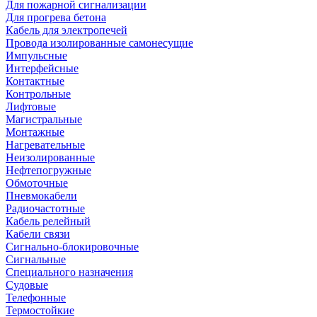
Для пожарной сигнализации
Для прогрева бетона
Кабель для электропечей
Провода изолированные самонесущие
Импульсные
Интерфейсные
Контактные
Контрольные
Лифтовые
Магистральные
Монтажные
Нагревательные
Неизолированные
Нефтепогружные
Обмоточные
Пневмокабели
Радиочастотные
Кабель релейный
Кабели связи
Сигнально-блокировочные
Сигнальные
Специального назначения
Судовые
Телефонные
Термостойкие