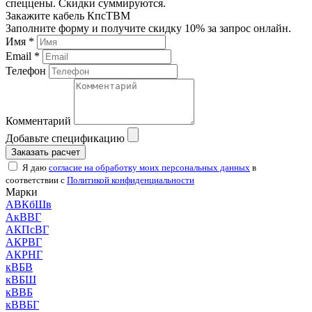
спеццены. Скидки суммируются.
Закажите кабель КпсТВМ
Заполните форму и получите скидку 10% за запрос онлайн.
Имя *
Email *
Телефон
Комментарий
Добавьте спецификацию
Заказать расчет
Я даю
согласие на обработку моих персональных данных
в
соответствии с
Политикой конфиденциальности
Марки
АВКбШв
АкВВГ
АКПсВГ
АКРВГ
АКРНГ
кВБВ
кВБШ
кВВБ
кВВБГ