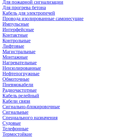
Для пожарной сигнализации
Для прогрева бетона
Кабель для электропечей
Провода изолированные самонесущие
Импульсные
Интерфейсные
Контактные
Контрольные
Лифтовые
Магистральные
Монтажные
Нагревательные
Неизолированные
Нефтепогружные
Обмоточные
Пневмокабели
Радиочастотные
Кабель релейный
Кабели связи
Сигнально-блокировочные
Сигнальные
Специального назначения
Судовые
Телефонные
Термостойкие