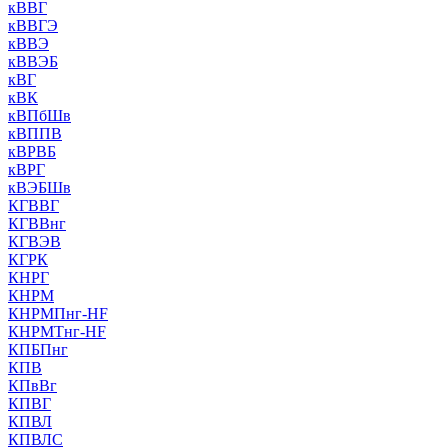
кВВГ
кВВГЭ
кВВЭ
кВВЭБ
кВГ
кВК
кВПбШв
кВППВ
кВРВБ
кВРГ
кВЭБШв
КГВВГ
КГВВнг
КГВЭВ
КГРК
КНРГ
КНРМ
КНРМПнг-HF
КНРМТнг-HF
КПБПнг
КПВ
КПвВг
КПВГ
КПВЛ
КПВЛС