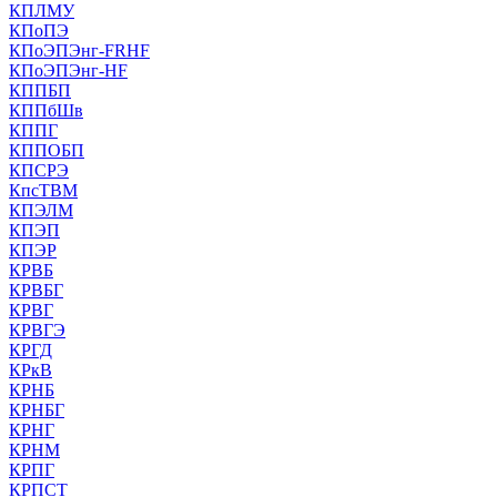
КПЛМУ
КПоПЭ
КПоЭПЭнг-FRHF
КПоЭПЭнг-HF
КППБП
КППбШв
КППГ
КППОБП
КПСРЭ
КпсТВМ
КПЭЛМ
КПЭП
КПЭР
КРВБ
КРВБГ
КРВГ
КРВГЭ
КРГД
КРкВ
КРНБ
КРНБГ
КРНГ
КРНМ
КРПГ
КРПСТ