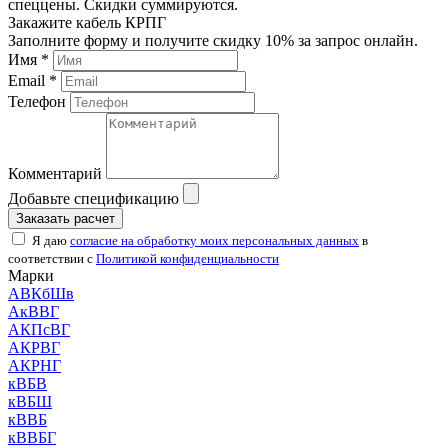
спеццены. Скидки суммируются.
Закажите кабель КРПГ
Заполните форму и получите скидку 10% за запрос онлайн.
Имя *
Email *
Телефон
Комментарий
Добавьте спецификацию
Заказать расчет
Я даю
согласие на обработку моих персональных данных
в
соответствии с
Политикой конфиденциальности
Марки
АВКбШв
АкВВГ
АКПсВГ
АКРВГ
АКРНГ
кВБВ
кВБШ
кВВБ
кВВБГ