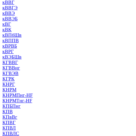
кВВГ
кВВГЭ
кВВЭ
кВВЭБ
кВГ
кВК
кВПбШв
кВППВ
кВРВБ
кВРГ
кВЭБШв
КГВВГ
КГВВнг
КГВЭВ
КГРК
КНРГ
КНРМ
КНРМПнг-HF
КНРМТнг-HF
КПБПнг
КПВ
КПвВг
КПВГ
КПВЛ
КПВЛС