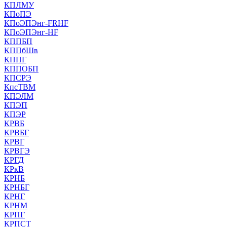
КПЛМУ
КПоПЭ
КПоЭПЭнг-FRHF
КПоЭПЭнг-HF
КППБП
КППбШв
КППГ
КППОБП
КПСРЭ
КпсТВМ
КПЭЛМ
КПЭП
КПЭР
КРВБ
КРВБГ
КРВГ
КРВГЭ
КРГД
КРкВ
КРНБ
КРНБГ
КРНГ
КРНМ
КРПГ
КРПСТ