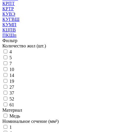
КРПТ
КРТР
КУВЭ
КУГВШ
КУМП
КЦПВ
ПКШп
Фильтр
Количество жил (шт.)
4
5
7
10
14
19
27
37
52
61
Материал
Медь
Номинальное сечение (мм²)
1