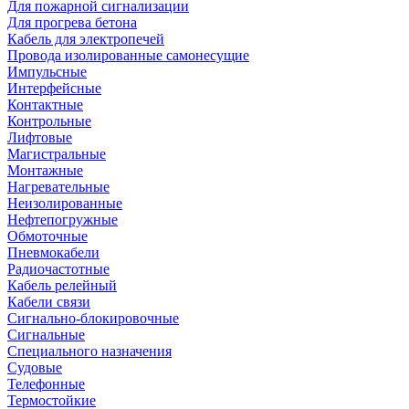
Для пожарной сигнализации
Для прогрева бетона
Кабель для электропечей
Провода изолированные самонесущие
Импульсные
Интерфейсные
Контактные
Контрольные
Лифтовые
Магистральные
Монтажные
Нагревательные
Неизолированные
Нефтепогружные
Обмоточные
Пневмокабели
Радиочастотные
Кабель релейный
Кабели связи
Сигнально-блокировочные
Сигнальные
Специального назначения
Судовые
Телефонные
Термостойкие