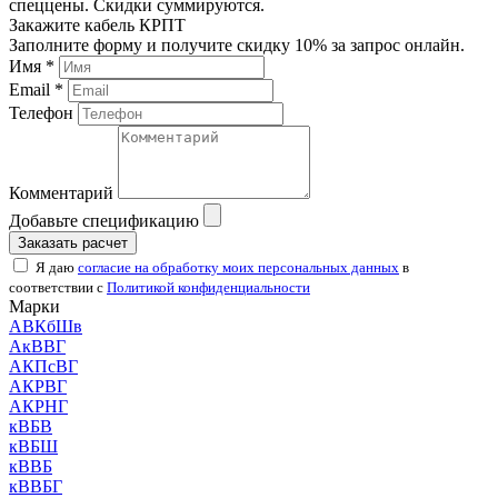
спеццены. Скидки суммируются.
Закажите кабель КРПТ
Заполните форму и получите скидку 10% за запрос онлайн.
Имя *
Email *
Телефон
Комментарий
Добавьте спецификацию
Заказать расчет
Я даю
согласие на обработку моих персональных данных
в
соответствии с
Политикой конфиденциальности
Марки
АВКбШв
АкВВГ
АКПсВГ
АКРВГ
АКРНГ
кВБВ
кВБШ
кВВБ
кВВБГ