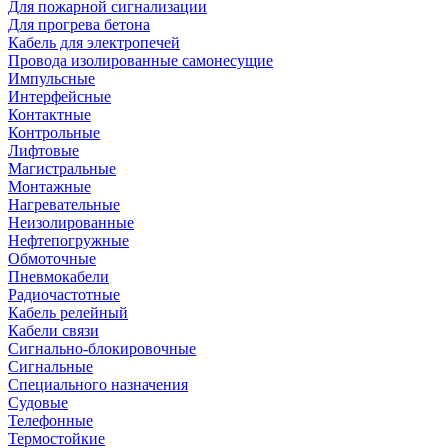
Для пожарной сигнализации
Для прогрева бетона
Кабель для электропечей
Провода изолированные самонесущие
Импульсные
Интерфейсные
Контактные
Контрольные
Лифтовые
Магистральные
Монтажные
Нагревательные
Неизолированные
Нефтепогружные
Обмоточные
Пневмокабели
Радиочастотные
Кабель релейный
Кабели связи
Сигнально-блокировочные
Сигнальные
Специального назначения
Судовые
Телефонные
Термостойкие