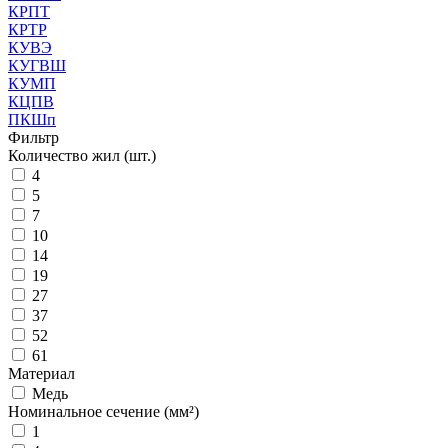
КРПТ
КРТР
КУВЭ
КУГВШ
КУМП
КЦПВ
ПКШп
Фильтр
Количество жил (шт.)
4
5
7
10
14
19
27
37
52
61
Материал
Медь
Номинальное сечение (мм²)
1