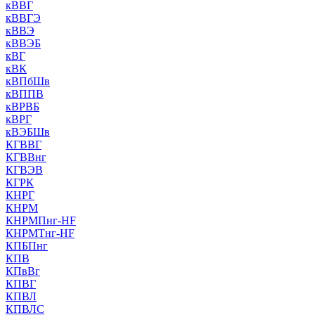
кВВГ
кВВГЭ
кВВЭ
кВВЭБ
кВГ
кВК
кВПбШв
кВППВ
кВРВБ
кВРГ
кВЭБШв
КГВВГ
КГВВнг
КГВЭВ
КГРК
КНРГ
КНРМ
КНРМПнг-HF
КНРМТнг-HF
КПБПнг
КПВ
КПвВг
КПВГ
КПВЛ
КПВЛС