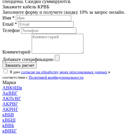
спеццены. Скидки суммируются.
Закажите кабель КРВБ
Заполните форму и получите скидку 10% за запрос онлайн.
Имя *
Email *
Телефон
Комментарий
Добавьте спецификацию
Заказать расчет
Я даю
согласие на обработку моих персональных данных
в
соответствии с
Политикой конфиденциальности
Марки
АВКбШв
АкВВГ
АКПсВГ
АКРВГ
АКРНГ
кВБВ
кВБШ
кВВБ
кВВБГ