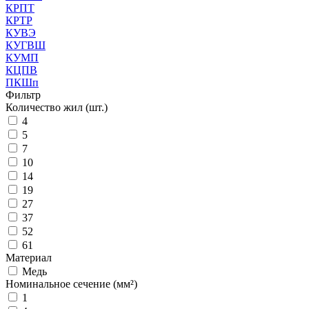
КРПТ
КРТР
КУВЭ
КУГВШ
КУМП
КЦПВ
ПКШп
Фильтр
Количество жил (шт.)
4
5
7
10
14
19
27
37
52
61
Материал
Медь
Номинальное сечение (мм²)
1