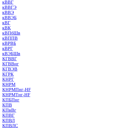
кВВГ
кВВГЭ
кВВЭ
кВВЭБ
кВГ
кВК
кВПбШв
кВППВ
кВРВБ
кВРГ
кВЭБШв
КГВВГ
КГВВнг
КГВЭВ
КГРК
КНРГ
КНРМ
КНРМПнг-HF
КНРМТнг-HF
КПБПнг
КПВ
КПвВг
КПВГ
КПВЛ
КПВЛС