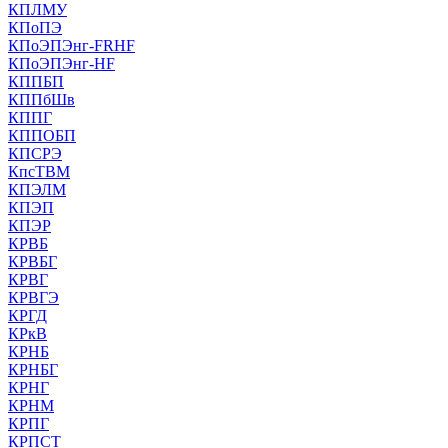
КПЛМУ
КПоПЭ
КПоЭПЭнг-FRHF
КПоЭПЭнг-HF
КППБП
КППбШв
КППГ
КППОБП
КПСРЭ
КпсТВМ
КПЭЛМ
КПЭП
КПЭР
КРВБ
КРВБГ
КРВГ
КРВГЭ
КРГД
КРкВ
КРНБ
КРНБГ
КРНГ
КРНМ
КРПГ
КРПСТ