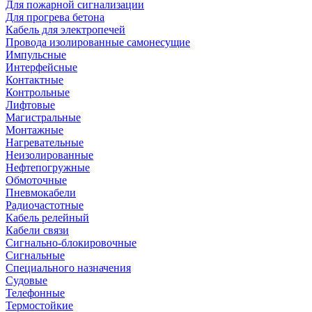
Для пожарной сигнализации
Для прогрева бетона
Кабель для электропечей
Провода изолированные самонесущие
Импульсные
Интерфейсные
Контактные
Контрольные
Лифтовые
Магистральные
Монтажные
Нагревательные
Неизолированные
Нефтепогружные
Обмоточные
Пневмокабели
Радиочастотные
Кабель релейный
Кабели связи
Сигнально-блокировочные
Сигнальные
Специального назначения
Судовые
Телефонные
Термостойкие