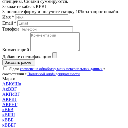
спеццены. Скидки суммируются.
Закажите кабель КРВГ
Заполните форму и получите скидку 10% за запрос онлайн.
Имя *
Email *
Телефон
Комментарий
Добавьте спецификацию
Заказать расчет
Я даю
согласие на обработку моих персональных данных
в
соответствии с
Политикой конфиденциальности
Марки
АВКбШв
АкВВГ
АКПсВГ
АКРВГ
АКРНГ
кВБВ
кВБШ
кВВБ
кВВБГ