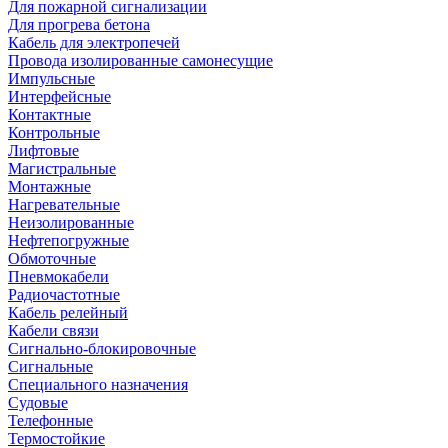
Для пожарной сигнализации
Для прогрева бетона
Кабель для электропечей
Провода изолированные самонесущие
Импульсные
Интерфейсные
Контактные
Контрольные
Лифтовые
Магистральные
Монтажные
Нагревательные
Неизолированные
Нефтепогружные
Обмоточные
Пневмокабели
Радиочастотные
Кабель релейный
Кабели связи
Сигнально-блокировочные
Сигнальные
Специального назначения
Судовые
Телефонные
Термостойкие