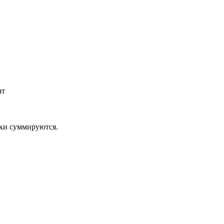
ат
дки суммируются.