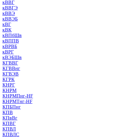
кВВГ
кВВГЭ
кВВЭ
кВВЭБ
кВГ
кВК
кВПбШв
кВППВ
кВРВБ
кВРГ
кВЭБШв
КГВВГ
КГВВнг
КГВЭВ
КГРК
КНРГ
КНРМ
КНРМПнг-HF
КНРМТнг-HF
КПБПнг
КПВ
КПвВг
КПВГ
КПВЛ
КПВЛС