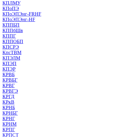
КПЛМУ
КПоПЭ
КПоЭПЭнг-FRHF
КПоЭПЭнг-HF
КППБП
КППбШв
КППГ
КППОБП
КПСРЭ
КпсТВМ
КПЭЛМ
КПЭП
КПЭР
КРВБ
КРВБГ
КРВГ
КРВГЭ
КРГД
КРкВ
КРНБ
КРНБГ
КРНГ
КРНМ
КРПГ
КРПСТ