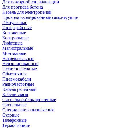
Для пожарной сигнализации
Для прогрева бетона
Кабель для электропечей
Провода изолированные самонесущие
Импульсные
Интерфейсные
Контактные
Контрольные
Лифтовые
Магистральные
Монтажные
Нагревательные
Неизолированные
Нефтепогружные
Обмоточные
Пневмокабели
Радиочастотные
Кабель релейный
Кабели связи
Сигнально-блокировочные
Сигнальные
Специального назначения
Судовые
Телефонные
Термостойкие