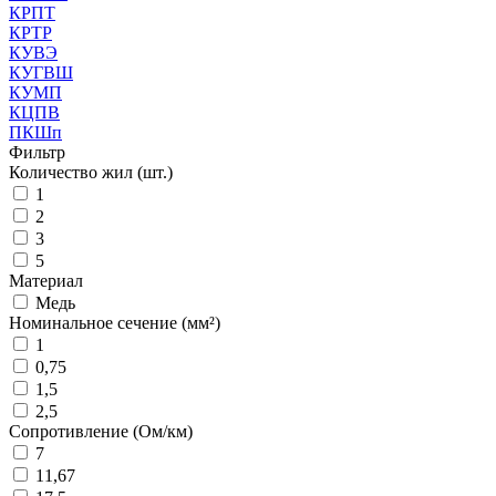
КРПТ
КРТР
КУВЭ
КУГВШ
КУМП
КЦПВ
ПКШп
Фильтр
Количество жил (шт.)
1
2
3
5
Материал
Медь
Номинальное сечение (мм²)
1
0,75
1,5
2,5
Сопротивление (Ом/км)
7
11,67