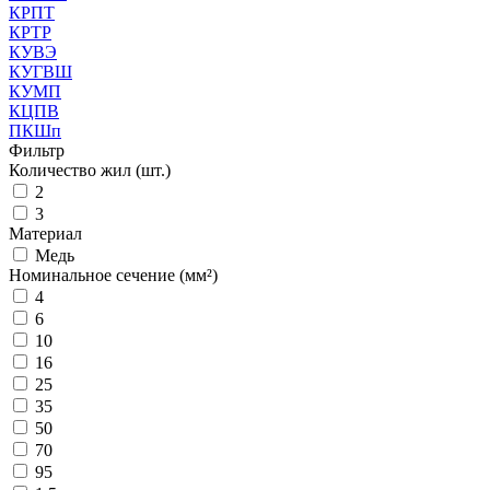
КРПТ
КРТР
КУВЭ
КУГВШ
КУМП
КЦПВ
ПКШп
Фильтр
Количество жил (шт.)
2
3
Материал
Медь
Номинальное сечение (мм²)
4
6
10
16
25
35
50
70
95