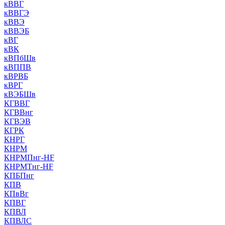
кВВГ
кВВГЭ
кВВЭ
кВВЭБ
кВГ
кВК
кВПбШв
кВППВ
кВРВБ
кВРГ
кВЭБШв
КГВВГ
КГВВнг
КГВЭВ
КГРК
КНРГ
КНРМ
КНРМПнг-HF
КНРМТнг-HF
КПБПнг
КПВ
КПвВг
КПВГ
КПВЛ
КПВЛС