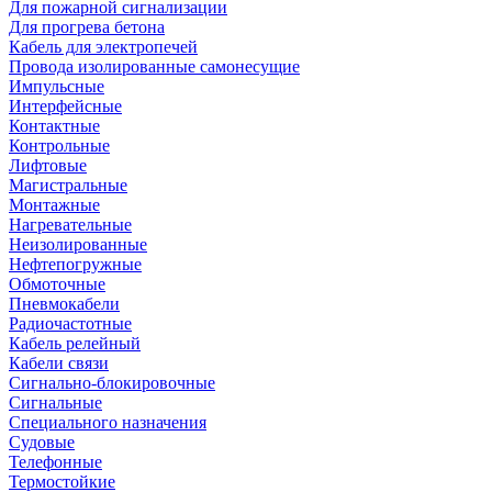
Для пожарной сигнализации
Для прогрева бетона
Кабель для электропечей
Провода изолированные самонесущие
Импульсные
Интерфейсные
Контактные
Контрольные
Лифтовые
Магистральные
Монтажные
Нагревательные
Неизолированные
Нефтепогружные
Обмоточные
Пневмокабели
Радиочастотные
Кабель релейный
Кабели связи
Сигнально-блокировочные
Сигнальные
Специального назначения
Судовые
Телефонные
Термостойкие