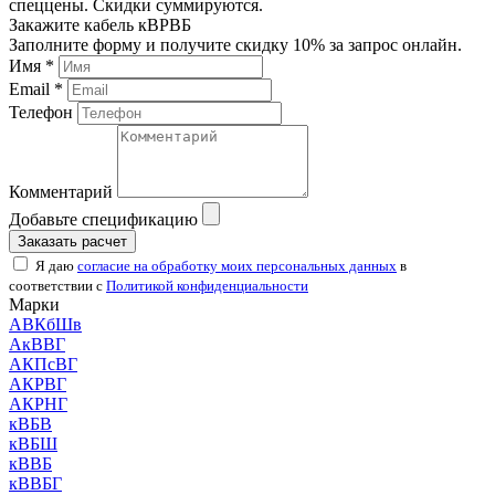
спеццены. Скидки суммируются.
Закажите кабель кВРВБ
Заполните форму и получите скидку 10% за запрос онлайн.
Имя *
Email *
Телефон
Комментарий
Добавьте спецификацию
Заказать расчет
Я даю
согласие на обработку моих персональных данных
в
соответствии с
Политикой конфиденциальности
Марки
АВКбШв
АкВВГ
АКПсВГ
АКРВГ
АКРНГ
кВБВ
кВБШ
кВВБ
кВВБГ