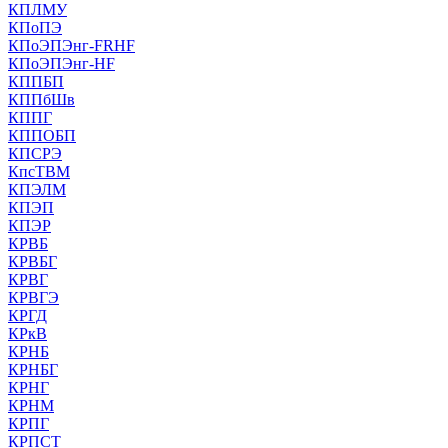
КПЛМУ
КПоПЭ
КПоЭПЭнг-FRHF
КПоЭПЭнг-HF
КППБП
КППбШв
КППГ
КППОБП
КПСРЭ
КпсТВМ
КПЭЛМ
КПЭП
КПЭР
КРВБ
КРВБГ
КРВГ
КРВГЭ
КРГД
КРкВ
КРНБ
КРНБГ
КРНГ
КРНМ
КРПГ
КРПСТ