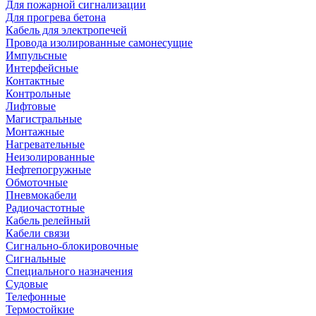
Для пожарной сигнализации
Для прогрева бетона
Кабель для электропечей
Провода изолированные самонесущие
Импульсные
Интерфейсные
Контактные
Контрольные
Лифтовые
Магистральные
Монтажные
Нагревательные
Неизолированные
Нефтепогружные
Обмоточные
Пневмокабели
Радиочастотные
Кабель релейный
Кабели связи
Сигнально-блокировочные
Сигнальные
Специального назначения
Судовые
Телефонные
Термостойкие