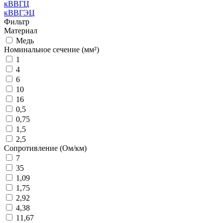
кВВГЦ
кВВГЭЦ
Фильтр
Материал
Медь
Номинальное сечение (мм²)
1
4
6
10
16
0,5
0,75
1,5
2,5
Сопротивление (Ом/км)
7
35
1,09
1,75
2,92
4,38
11,67