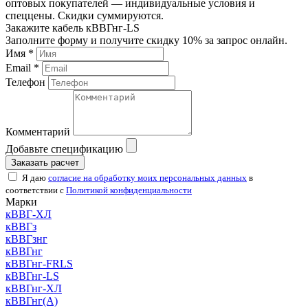
оптовых покупателей — индивидуальные условия и
спеццены. Скидки суммируются.
Закажите кабель кВВГнг-LS
Заполните форму и получите скидку 10% за запрос онлайн.
Имя *
Email *
Телефон
Комментарий
Добавьте спецификацию
Заказать расчет
Я даю
согласие на обработку моих персональных данных
в
соответствии с
Политикой конфиденциальности
Марки
кВВГ-ХЛ
кВВГз
кВВГзнг
кВВГнг
кВВГнг-FRLS
кВВГнг-LS
кВВГнг-ХЛ
кВВГнг(А)