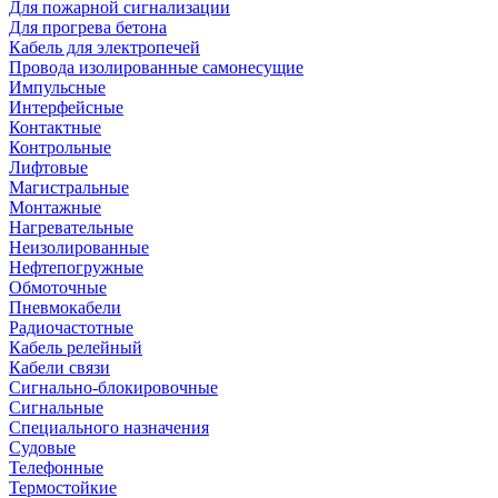
Для пожарной сигнализации
Для прогрева бетона
Кабель для электропечей
Провода изолированные самонесущие
Импульсные
Интерфейсные
Контактные
Контрольные
Лифтовые
Магистральные
Монтажные
Нагревательные
Неизолированные
Нефтепогружные
Обмоточные
Пневмокабели
Радиочастотные
Кабель релейный
Кабели связи
Сигнально-блокировочные
Сигнальные
Специального назначения
Судовые
Телефонные
Термостойкие