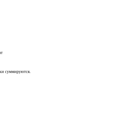
ат
дки суммируются.