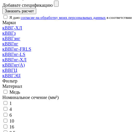
Добавьте спецификацию
Заказать расчет
Я даю
согласие на обработку моих персональных данных
в соответствии
Марки
кВВГ-ХЛ
кВВГз
кВВГзнг
кВВГнг
кВВГнг-FRLS
кВВГнг-LS
кВВГнг-ХЛ
кВВГнг(А)
кВВГЦ
кВВГЭЦ
Фильтр
Материал
Медь
Номинальное сечение (мм²)
1
4
6
10
16