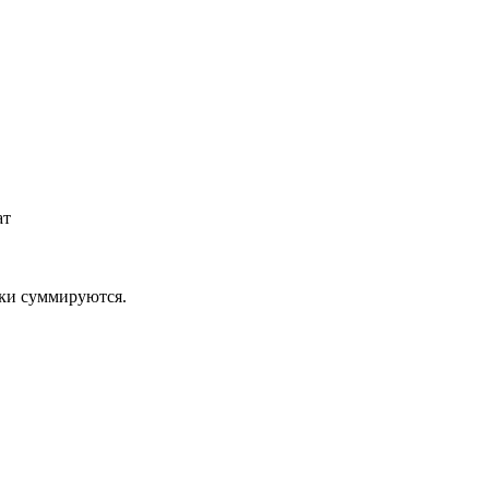
ат
дки суммируются.