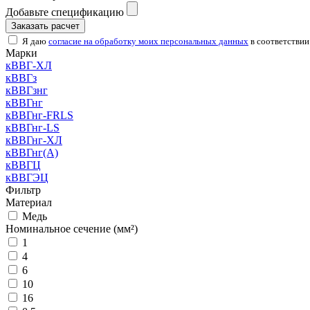
Добавьте спецификацию
Заказать расчет
Я даю
согласие на обработку моих персональных данных
в соответствии
Марки
кВВГ-ХЛ
кВВГз
кВВГзнг
кВВГнг
кВВГнг-FRLS
кВВГнг-LS
кВВГнг-ХЛ
кВВГнг(А)
кВВГЦ
кВВГЭЦ
Фильтр
Материал
Медь
Номинальное сечение (мм²)
1
4
6
10
16