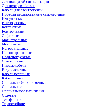
Для пожарной сигнализации
Для прогрева бетона
Кабель для электропечей
Провода изолированные самонесущие
Импульсные
Интерфейсные
Контактные
Контрольные
Лифтовые
Магистральные
Монтажные
Нагревательные
Неизолированные
Нефтепогружные
Обмоточные
Пневмокабели
Радиочастотные
Кабель релейный
Кабели связи
Сигнально-блокировочные
Сигнальные
Специального назначения
Судовые
Телефонные
Термостойкие