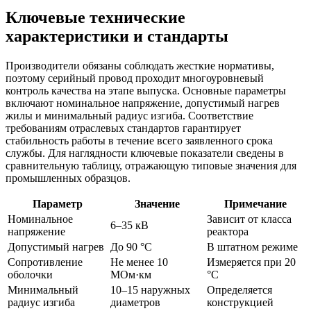
Ключевые технические
характеристики и стандарты
Производители обязаны соблюдать жесткие нормативы,
поэтому серийный провод проходит многоуровневый
контроль качества на этапе выпуска. Основные параметры
включают номинальное напряжение, допустимый нагрев
жилы и минимальный радиус изгиба. Соответствие
требованиям отраслевых стандартов гарантирует
стабильность работы в течение всего заявленного срока
службы. Для наглядности ключевые показатели сведены в
сравнительную таблицу, отражающую типовые значения для
промышленных образцов.
Параметр
Значение
Примечание
Номинальное
Зависит от класса
6–35 кВ
напряжение
реактора
Допустимый нагрев
До 90 °C
В штатном режиме
Сопротивление
Не менее 10
Измеряется при 20
оболочки
МОм·км
°C
Минимальный
10–15 наружных
Определяется
радиус изгиба
диаметров
конструкцией