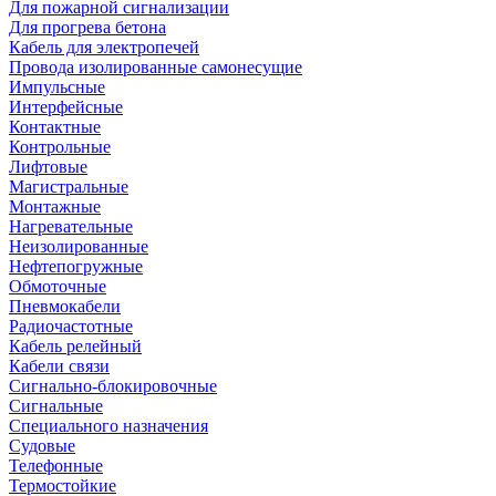
Для пожарной сигнализации
Для прогрева бетона
Кабель для электропечей
Провода изолированные самонесущие
Импульсные
Интерфейсные
Контактные
Контрольные
Лифтовые
Магистральные
Монтажные
Нагревательные
Неизолированные
Нефтепогружные
Обмоточные
Пневмокабели
Радиочастотные
Кабель релейный
Кабели связи
Сигнально-блокировочные
Сигнальные
Специального назначения
Судовые
Телефонные
Термостойкие