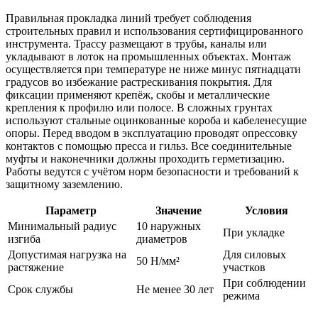
Правильная прокладка линий требует соблюдения
строительных правил и использования сертифицированного
инструмента. Трассу размещают в трубы, каналы или
укладывают в лоток на промышленных объектах. Монтаж
осуществляется при температуре не ниже минус пятнадцати
градусов во избежание растрескивания покрытия. Для
фиксации применяют крепёж, скобы и металлические
крепления к профилю или полосе. В сложных грунтах
используют стальные оцинкованные короба и кабеленесущие
опоры. Перед вводом в эксплуатацию проводят опрессовку
контактов с помощью пресса и гильз. Все соединительные
муфты и наконечники должны проходить герметизацию.
Работы ведутся с учётом норм безопасности и требований к
защитному заземлению.
Параметр
Значение
Условия
Минимальный радиус
10 наружных
При укладке
изгиба
диаметров
Допустимая нагрузка на
Для силовых
50 Н/мм²
растяжение
участков
При соблюдении
Срок службы
Не менее 30 лет
режима