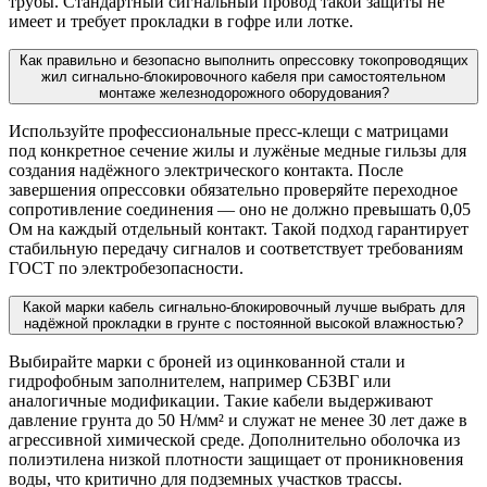
трубы. Стандартный сигнальный провод такой защиты не
имеет и требует прокладки в гофре или лотке.
Как правильно и безопасно выполнить опрессовку токопроводящих
жил сигнально-блокировочного кабеля при самостоятельном
монтаже железнодорожного оборудования?
Используйте профессиональные пресс-клещи с матрицами
под конкретное сечение жилы и лужёные медные гильзы для
создания надёжного электрического контакта. После
завершения опрессовки обязательно проверяйте переходное
сопротивление соединения — оно не должно превышать 0,05
Ом на каждый отдельный контакт. Такой подход гарантирует
стабильную передачу сигналов и соответствует требованиям
ГОСТ по электробезопасности.
Какой марки кабель сигнально-блокировочный лучше выбрать для
надёжной прокладки в грунте с постоянной высокой влажностью?
Выбирайте марки с броней из оцинкованной стали и
гидрофобным заполнителем, например СБЗВГ или
аналогичные модификации. Такие кабели выдерживают
давление грунта до 50 Н/мм² и служат не менее 30 лет даже в
агрессивной химической среде. Дополнительно оболочка из
полиэтилена низкой плотности защищает от проникновения
воды, что критично для подземных участков трассы.