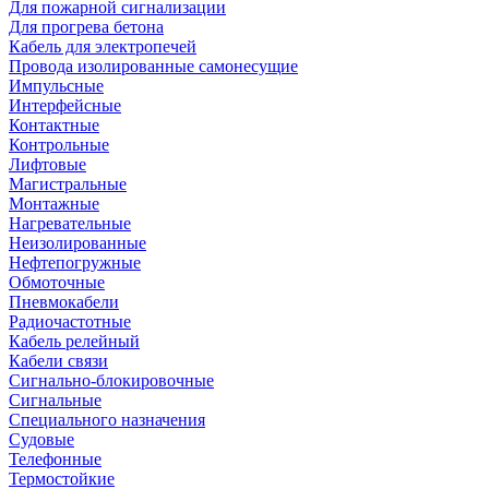
Для пожарной сигнализации
Для прогрева бетона
Кабель для электропечей
Провода изолированные самонесущие
Импульсные
Интерфейсные
Контактные
Контрольные
Лифтовые
Магистральные
Монтажные
Нагревательные
Неизолированные
Нефтепогружные
Обмоточные
Пневмокабели
Радиочастотные
Кабель релейный
Кабели связи
Сигнально-блокировочные
Сигнальные
Специального назначения
Судовые
Телефонные
Термостойкие