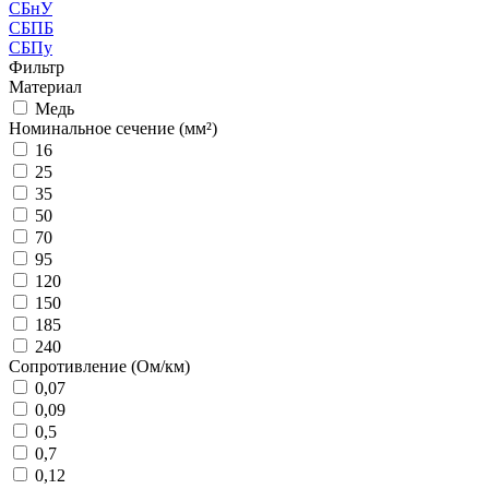
СБнУ
СБПБ
СБПу
Фильтр
Материал
Медь
Номинальное сечение (мм²)
16
25
35
50
70
95
120
150
185
240
Сопротивление (Ом/км)
0,07
0,09
0,5
0,7
0,12