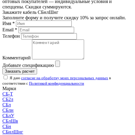
оптовых покупателей — индивидуальные условия и
спеццены. Скидки суммируются.
Закажите кабель СБнлШнг
Заполните форму и получите скидку 10% за запрос онлайн.
Имя *
Email *
Телефон
Комментарий
Добавьте спецификацию
Заказать расчет
Я даю
согласие на обработку моих персональных данных
в
соответствии с
Политикой конфиденциальности
Марки
СБ-Т
СБ2л
СБл
СБлн
СБлУ
СБлШв
СБн
СБнлШнг