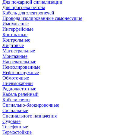
Для пожарной сигнализации
Для прогрева бетона
Кабель для электропечей
Провода изолированные самонесущие
Импульсные
Интерфейсные
Контактные
Контрольные
Лифтовые
Магистральные
Монтажные
Нагревательные
Неизолированные
Нефтепогружные
Обмоточные
Пневмокабели
Радиочастотные
Кабель релейный
Кабели связи
Сигнально-блокировочные
Сигнальные
Специального назначения
Судовые
Телефонные
Термостойкие