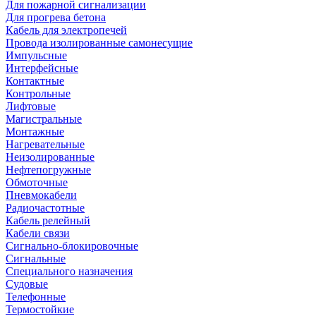
Для пожарной сигнализации
Для прогрева бетона
Кабель для электропечей
Провода изолированные самонесущие
Импульсные
Интерфейсные
Контактные
Контрольные
Лифтовые
Магистральные
Монтажные
Нагревательные
Неизолированные
Нефтепогружные
Обмоточные
Пневмокабели
Радиочастотные
Кабель релейный
Кабели связи
Сигнально-блокировочные
Сигнальные
Специального назначения
Судовые
Телефонные
Термостойкие