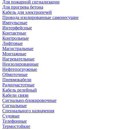
Для пожарной сигнализации
Для прогрева бетона
Кабель для электропечей
Провода изолированные самонесущие
Импульсные
Интерфейсные
Контактные
Контрольные
Лифтовые
Магистральные
Монтажные
Нагревательные
Неизолированные
Нефтепогружные
Обмоточные
Пневмокабели
Радиочастотные
Кабель релейный
Кабели связи
Сигнально-блокировочные
Сигнальные
Специального назначения
Судовые
Телефонные
Термостойкие