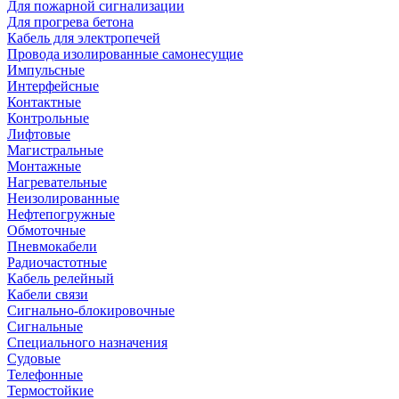
Для пожарной сигнализации
Для прогрева бетона
Кабель для электропечей
Провода изолированные самонесущие
Импульсные
Интерфейсные
Контактные
Контрольные
Лифтовые
Магистральные
Монтажные
Нагревательные
Неизолированные
Нефтепогружные
Обмоточные
Пневмокабели
Радиочастотные
Кабель релейный
Кабели связи
Сигнально-блокировочные
Сигнальные
Специального назначения
Судовые
Телефонные
Термостойкие