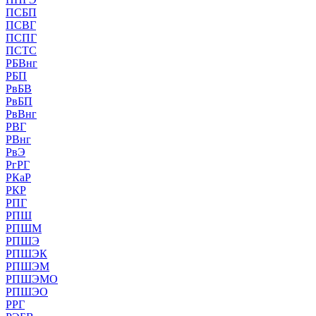
ПСБП
ПСВГ
ПСПГ
ПСТС
РБВнг
РБП
РвБВ
РвБП
РвВнг
РВГ
РВнг
РвЭ
РгРГ
РКаР
РКР
РПГ
РПШ
РПШМ
РПШЭ
РПШЭК
РПШЭМ
РПШЭМО
РПШЭО
РРГ