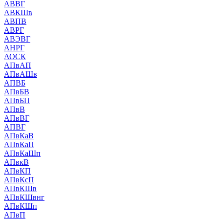
АВВГ
АВКШв
АВПВ
АВРГ
АВЭВГ
АНРГ
АОСК
АПвАП
АПвАШв
АПВБ
АПвБВ
АПвБП
АПвВ
АПвВГ
АПВГ
АПвКаВ
АПвКаП
АПвКаШп
АПвкВ
АПвКП
АПвКсП
АПвКШв
АПвКШвнг
АПвКШп
АПвП