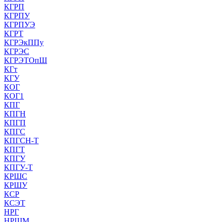
КГРП
КГРПУ
КГРПУЭ
КГРТ
КГРЭкППу
КГРЭС
КГРЭТОпШ
КГт
КГУ
КОГ
КОГ1
КПГ
КПГН
КПГП
КПГС
КПГСН-Т
КПГТ
КПГУ
КПГУ-Т
КРШС
КРШУ
КСР
КСЭТ
НРГ
НРШМ