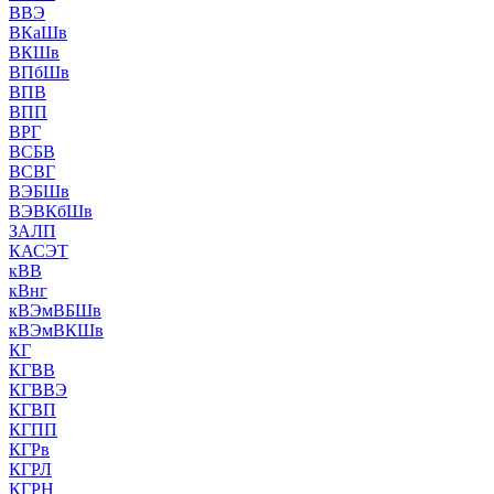
ВВЭ
ВКаШв
ВКШв
ВПбШв
ВПВ
ВПП
ВРГ
ВСБВ
ВСВГ
ВЭБШв
ВЭВКбШв
ЗАЛП
КАСЭТ
кВВ
кВнг
кВЭмВБШв
кВЭмВКШв
КГ
КГВВ
КГВВЭ
КГВП
КГПП
КГРв
КГРЛ
КГРН