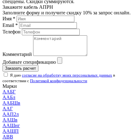
спеццены. Скидки суммируются.
Закажите кабель АПРН
Заполните форму и получите скидку 10% за запрос онлайн.
Имя *
Email *
Телефон
Комментарий
Добавьте спецификацию
Заказать расчет
Я даю
согласие на обработку моих персональных данных
в
соответствии с
Политикой конфиденциальности
Марки
ААБГ
ААБл
ААБШв
ААГ
ААП2л
ААШв
ААШнг
ААШП
АВВ