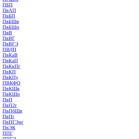
ПБП
ПвАП
ПвБП
ПвБШв
ПвБШп
ПвВ
ПвВГ
ПвВГЭ
ПВДП
ПвКаВ
ПвКаП
ПвКкПг
ПвКП
ПвКПу
ПВКФО
ПвКШв
ПвКШп
ПвП
ПвП2г
ПвПбШв
ПвПг
ПвПГЭнг
ПвЭК
ППГ
ППГЭ