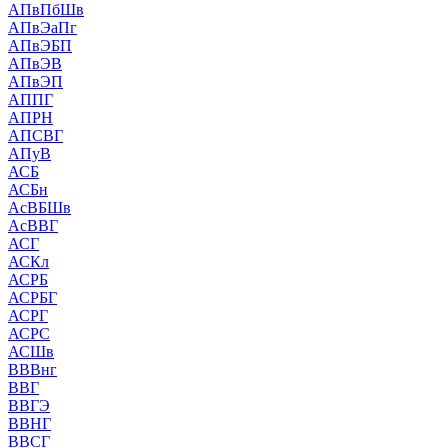
АПвПбШв
АПвЭаПг
АПвЭБП
АПвЭВ
АПвЭП
АППГ
АПРН
АПСВГ
АПуВ
АСБ
АСБн
АсВБШв
АсВВГ
АСГ
АСКл
АСРБ
АСРБГ
АСРГ
АСРС
АСШв
ВВВнг
ВВГ
ВВГЭ
ВВНГ
ВВСГ