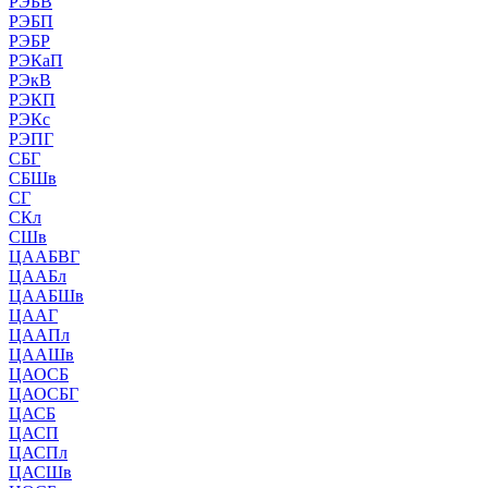
РЭБВ
РЭБП
РЭБР
РЭКаП
РЭкВ
РЭКП
РЭКс
РЭПГ
СБГ
СБШв
СГ
СКл
СШв
ЦААБВГ
ЦААБл
ЦААБШв
ЦААГ
ЦААПл
ЦААШв
ЦАОСБ
ЦАОСБГ
ЦАСБ
ЦАСП
ЦАСПл
ЦАСШв