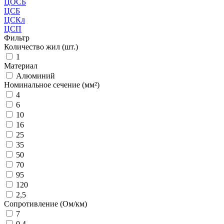
ЦОСБ
ЦСБ
ЦСКл
ЦСП
Фильтр
Количество жил (шт.)
1
Материал
Алюминий
Номинальное сечение (мм²)
4
6
10
16
25
35
50
70
95
120
2,5
Сопротивление (Ом/км)
7
0,4