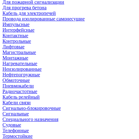
Для пожарной сигнализации
Для прогрева бетона
Кабель для электропечей
Провода изолированные самонесущие
Импульсные
Интерфейсные
Контактные
Контрольные
Лифтовые
Магистральные
Монтажные
Нагревательные
Неизолированные
Нефтепогружные
Обмоточные
Пневмокабели
Радиочастотные
Кабель релейный
Кабели связи
Сигнально-блокировочные
Сигнальные
Специального назначения
Судовые
Телефонные
Термостойкие