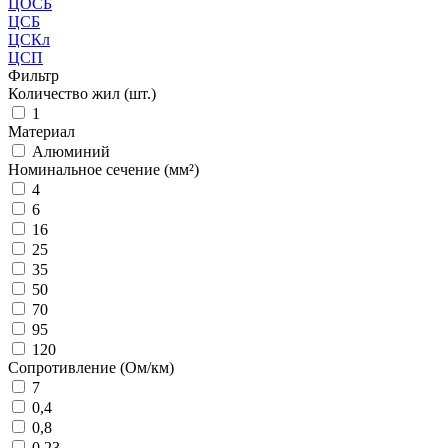
ЦОСБ
ЦСБ
ЦСКл
ЦСП
Фильтр
Количество жил (шт.)
1
Материал
Алюминий
Номинальное сечение (мм²)
4
6
16
25
35
50
70
95
120
Сопротивление (Ом/км)
7
0,4
0,8
0,23