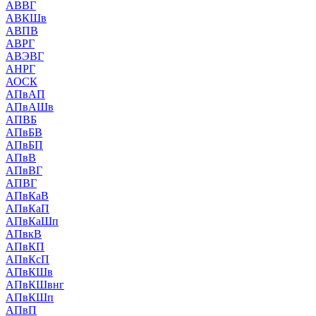
АВВГ
АВКШв
АВПВ
АВРГ
АВЭВГ
АНРГ
АОСК
АПвАП
АПвАШв
АПВБ
АПвБВ
АПвБП
АПвВ
АПвВГ
АПВГ
АПвКаВ
АПвКаП
АПвКаШп
АПвкВ
АПвКП
АПвКсП
АПвКШв
АПвКШвнг
АПвКШп
АПвП