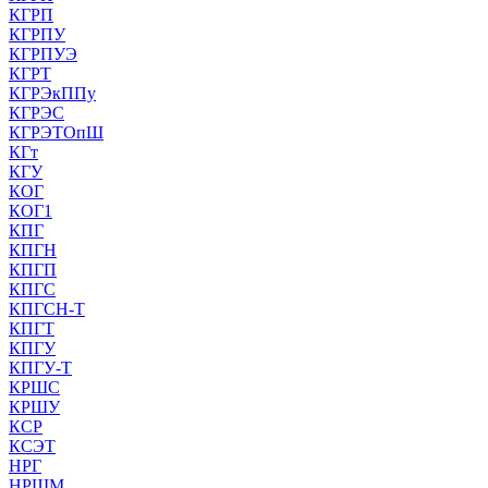
КГРП
КГРПУ
КГРПУЭ
КГРТ
КГРЭкППу
КГРЭС
КГРЭТОпШ
КГт
КГУ
КОГ
КОГ1
КПГ
КПГН
КПГП
КПГС
КПГСН-Т
КПГТ
КПГУ
КПГУ-Т
КРШС
КРШУ
КСР
КСЭТ
НРГ
НРШМ