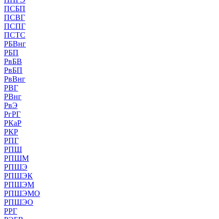
ПСБП
ПСВГ
ПСПГ
ПСТС
РБВнг
РБП
РвБВ
РвБП
РвВнг
РВГ
РВнг
РвЭ
РгРГ
РКаР
РКР
РПГ
РПШ
РПШМ
РПШЭ
РПШЭК
РПШЭМ
РПШЭМО
РПШЭО
РРГ