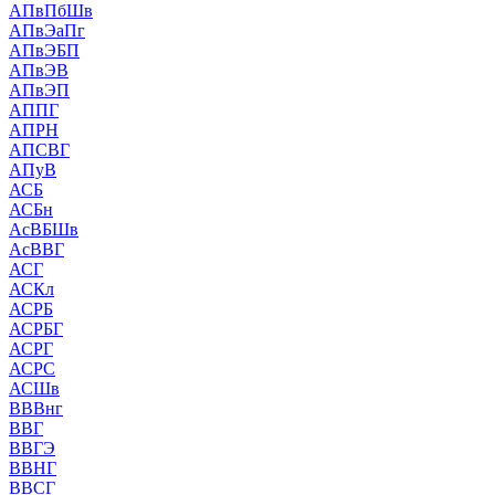
АПвПбШв
АПвЭаПг
АПвЭБП
АПвЭВ
АПвЭП
АППГ
АПРН
АПСВГ
АПуВ
АСБ
АСБн
АсВБШв
АсВВГ
АСГ
АСКл
АСРБ
АСРБГ
АСРГ
АСРС
АСШв
ВВВнг
ВВГ
ВВГЭ
ВВНГ
ВВСГ