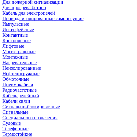
Для пожарной сигнализации
Для прогрева бетона
Кабель для электропечей
Провода изолированные самонесущие
Импульсные
Интерфейсные
Контактные
Контрольные
Лифтовые
Магистральные
Монтажные
Нагревательные
Неизолированные
Нефтепогружные
Обмоточные
Пневмокабели
Радиочастотные
Кабель релейный
Кабели связи
Сигнально-блокировочные
Сигнальные
Специального назначения
Судовые
Телефонные
Термостойкие