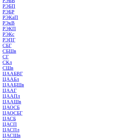
РЭБВ
РЭБП
РЭБР
РЭКаП
РЭкВ
РЭКП
РЭКс
РЭПГ
СБГ
СБШв
СГ
СКл
СШв
ЦААБВГ
ЦААБл
ЦААБШв
ЦААГ
ЦААПл
ЦААШв
ЦАОСБ
ЦАОСБГ
ЦАСБ
ЦАСП
ЦАСПл
ЦАСШв