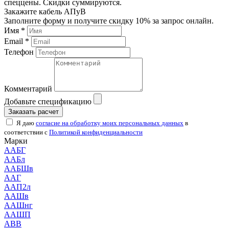
спеццены. Скидки суммируются.
Закажите кабель АПуВ
Заполните форму и получите скидку 10% за запрос онлайн.
Имя *
Email *
Телефон
Комментарий
Добавьте спецификацию
Заказать расчет
Я даю
согласие на обработку моих персональных данных
в
соответствии с
Политикой конфиденциальности
Марки
ААБГ
ААБл
ААБШв
ААГ
ААП2л
ААШв
ААШнг
ААШП
АВВ