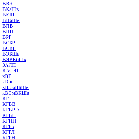
ВВЭ
ВКаШв
ВКШв
ВПбШв
ВПВ
ВПП
ВРГ
ВСБВ
ВСВГ
ВЭБШв
ВЭВКбШв
ЗАЛП
КАСЭТ
кВВ
кВнг
кВЭмВБШв
кВЭмВКШв
КГ
КГВВ
КГВВЭ
КГВП
КГПП
КГРв
КГРЛ
КГРН