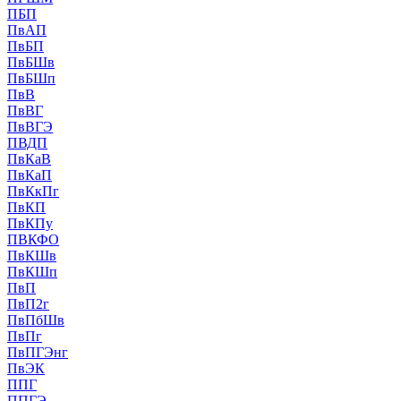
ПБП
ПвАП
ПвБП
ПвБШв
ПвБШп
ПвВ
ПвВГ
ПвВГЭ
ПВДП
ПвКаВ
ПвКаП
ПвКкПг
ПвКП
ПвКПу
ПВКФО
ПвКШв
ПвКШп
ПвП
ПвП2г
ПвПбШв
ПвПг
ПвПГЭнг
ПвЭК
ППГ
ППГЭ