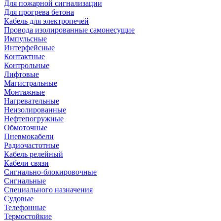
Для пожарной сигнализации
Для прогрева бетона
Кабель для электропечей
Провода изолированные самонесущие
Импульсные
Интерфейсные
Контактные
Контрольные
Лифтовые
Магистральные
Монтажные
Нагревательные
Неизолированные
Нефтепогружные
Обмоточные
Пневмокабели
Радиочастотные
Кабель релейный
Кабели связи
Сигнально-блокировочные
Сигнальные
Специального назначения
Судовые
Телефонные
Термостойкие