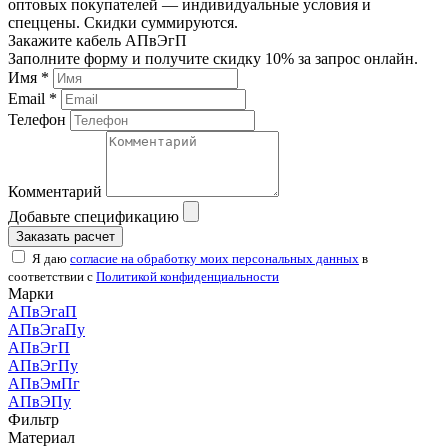
оптовых покупателей — индивидуальные условия и
спеццены. Скидки суммируются.
Закажите кабель АПвЭгП
Заполните форму и получите скидку 10% за запрос онлайн.
Имя *
Email *
Телефон
Комментарий
Добавьте спецификацию
Заказать расчет
Я даю
согласие на обработку моих персональных данных
в
соответствии с
Политикой конфиденциальности
Марки
АПвЭгаП
АПвЭгаПу
АПвЭгП
АПвЭгПу
АПвЭмПг
АПвЭПу
Фильтр
Материал