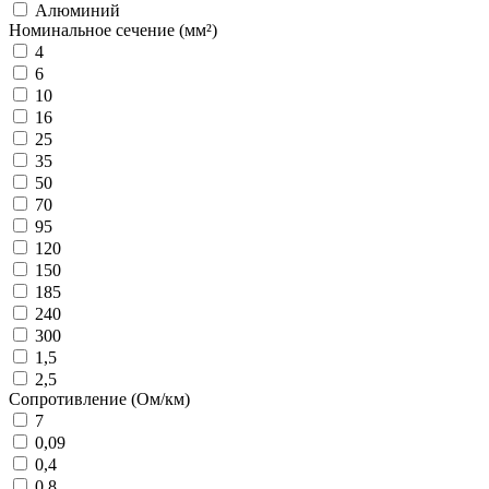
Алюминий
Номинальное сечение (мм²)
4
6
10
16
25
35
50
70
95
120
150
185
240
300
1,5
2,5
Сопротивление (Ом/км)
7
0,09
0,4
0,8