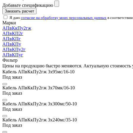
Добавьте спецификацию
Заказать расчет
Я даю
согласие на обработку моих персональных данных
в соответствии
Марки
АПвКкПу2гж
АПвКП2г
АПвКПг
АПвКПу
АПвКПу2г
АПвКПуг
Фильтр
Цены на продукцию быстро меняются. Актуальную стоимость 
Кабель АПвКкПу2гж 3х95мс/16-10
Под заказ
Кабель АПвКкПу2гж 3х70мк/16-10
Под заказ
Кабель АПвКкПу2гж 3х300мс/50-10
Под заказ
Кабель АПвКкПу2гж 3х240мс/35-10
Под заказ