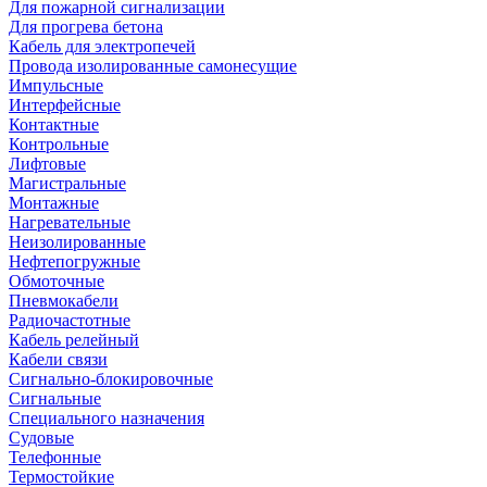
Для пожарной сигнализации
Для прогрева бетона
Кабель для электропечей
Провода изолированные самонесущие
Импульсные
Интерфейсные
Контактные
Контрольные
Лифтовые
Магистральные
Монтажные
Нагревательные
Неизолированные
Нефтепогружные
Обмоточные
Пневмокабели
Радиочастотные
Кабель релейный
Кабели связи
Сигнально-блокировочные
Сигнальные
Специального назначения
Судовые
Телефонные
Термостойкие