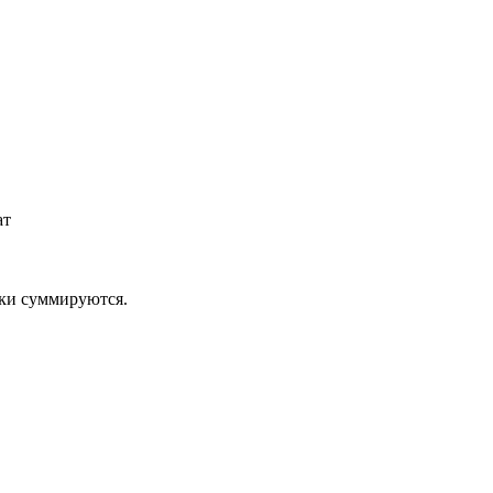
ат
дки суммируются.