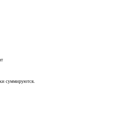
ат
дки суммируются.