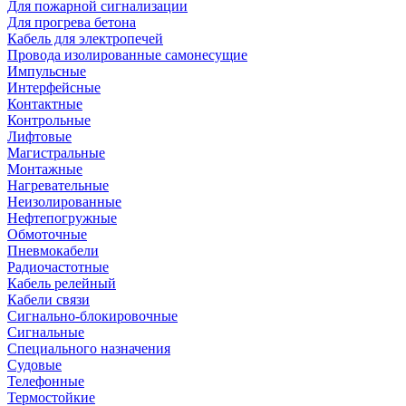
Для пожарной сигнализации
Для прогрева бетона
Кабель для электропечей
Провода изолированные самонесущие
Импульсные
Интерфейсные
Контактные
Контрольные
Лифтовые
Магистральные
Монтажные
Нагревательные
Неизолированные
Нефтепогружные
Обмоточные
Пневмокабели
Радиочастотные
Кабель релейный
Кабели связи
Сигнально-блокировочные
Сигнальные
Специального назначения
Судовые
Телефонные
Термостойкие