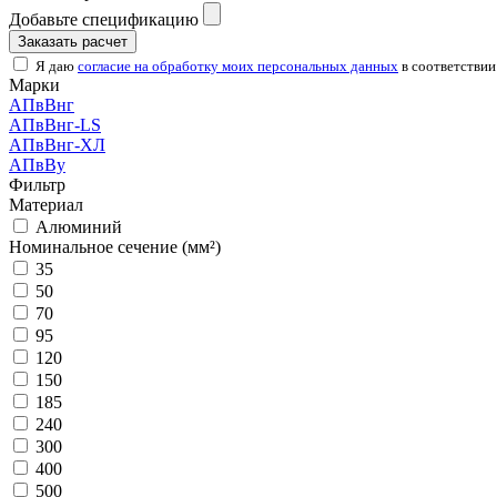
Добавьте спецификацию
Заказать расчет
Я даю
согласие на обработку моих персональных данных
в соответствии
Марки
АПвВнг
АПвВнг-LS
АПвВнг-ХЛ
АПвВу
Фильтр
Материал
Алюминий
Номинальное сечение (мм²)
35
50
70
95
120
150
185
240
300
400
500