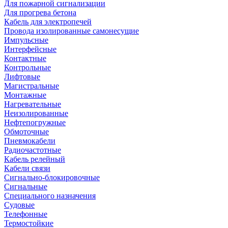
Для пожарной сигнализации
Для прогрева бетона
Кабель для электропечей
Провода изолированные самонесущие
Импульсные
Интерфейсные
Контактные
Контрольные
Лифтовые
Магистральные
Монтажные
Нагревательные
Неизолированные
Нефтепогружные
Обмоточные
Пневмокабели
Радиочастотные
Кабель релейный
Кабели связи
Сигнально-блокировочные
Сигнальные
Специального назначения
Судовые
Телефонные
Термостойкие