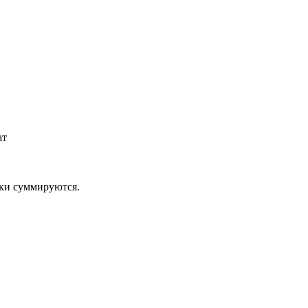
ат
дки суммируются.