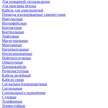
Для пожарной сигнализации
Для прогрева бетона
Кабель для электропечей
Провода изолированные самонесущие
Импульсные
Интерфейсные
Контактные
Контрольные
Лифтовые
Магистральные
Монтажные
Нагревательные
Неизолированные
Нефтепогружные
Обмоточные
Пневмокабели
Радиочастотные
Кабель релейный
Кабели связи
Сигнально-блокировочные
Сигнальные
Специального назначения
Судовые
Телефонные
Термостойкие