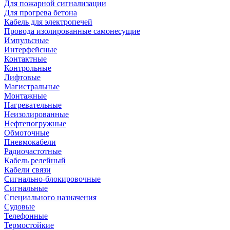
Для пожарной сигнализации
Для прогрева бетона
Кабель для электропечей
Провода изолированные самонесущие
Импульсные
Интерфейсные
Контактные
Контрольные
Лифтовые
Магистральные
Монтажные
Нагревательные
Неизолированные
Нефтепогружные
Обмоточные
Пневмокабели
Радиочастотные
Кабель релейный
Кабели связи
Сигнально-блокировочные
Сигнальные
Специального назначения
Судовые
Телефонные
Термостойкие