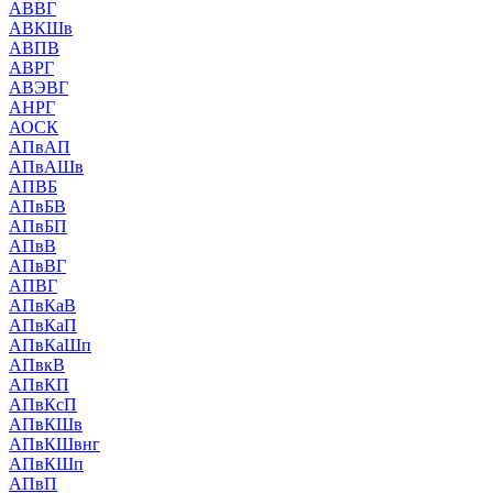
АВВГ
АВКШв
АВПВ
АВРГ
АВЭВГ
АНРГ
АОСК
АПвАП
АПвАШв
АПВБ
АПвБВ
АПвБП
АПвВ
АПвВГ
АПВГ
АПвКаВ
АПвКаП
АПвКаШп
АПвкВ
АПвКП
АПвКсП
АПвКШв
АПвКШвнг
АПвКШп
АПвП