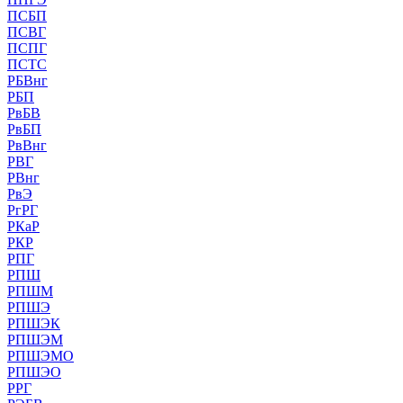
ПСБП
ПСВГ
ПСПГ
ПСТС
РБВнг
РБП
РвБВ
РвБП
РвВнг
РВГ
РВнг
РвЭ
РгРГ
РКаР
РКР
РПГ
РПШ
РПШМ
РПШЭ
РПШЭК
РПШЭМ
РПШЭМО
РПШЭО
РРГ