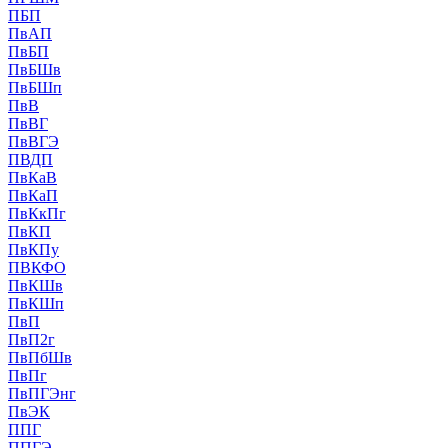
ПБП
ПвАП
ПвБП
ПвБШв
ПвБШп
ПвВ
ПвВГ
ПвВГЭ
ПВДП
ПвКаВ
ПвКаП
ПвКкПг
ПвКП
ПвКПу
ПВКФО
ПвКШв
ПвКШп
ПвП
ПвП2г
ПвПбШв
ПвПг
ПвПГЭнг
ПвЭК
ППГ
ППГЭ