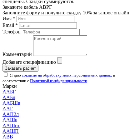
спеццены. Скидки суммируются.
Закажите кабель АВРГ
Заполните форму и получите скидку 10% за запрос онлайн.
Имя *
Email *
Телефон
Комментарий
Добавьте спецификацию
Заказать расчет
Я даю
согласие на обработку моих персональных данных
в
соответствии с
Политикой конфиденциальности
Марки
ААБГ
ААБл
ААБШв
ААГ
ААП2л
ААШв
ААШнг
ААШП
АВВ