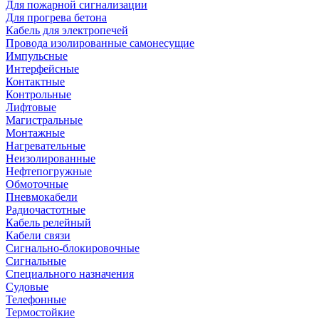
Для пожарной сигнализации
Для прогрева бетона
Кабель для электропечей
Провода изолированные самонесущие
Импульсные
Интерфейсные
Контактные
Контрольные
Лифтовые
Магистральные
Монтажные
Нагревательные
Неизолированные
Нефтепогружные
Обмоточные
Пневмокабели
Радиочастотные
Кабель релейный
Кабели связи
Сигнально-блокировочные
Сигнальные
Специального назначения
Судовые
Телефонные
Термостойкие