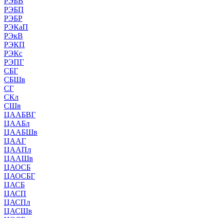
РЭБВ
РЭБП
РЭБР
РЭКаП
РЭкВ
РЭКП
РЭКс
РЭПГ
СБГ
СБШв
СГ
СКл
СШв
ЦААБВГ
ЦААБл
ЦААБШв
ЦААГ
ЦААПл
ЦААШв
ЦАОСБ
ЦАОСБГ
ЦАСБ
ЦАСП
ЦАСПл
ЦАСШв