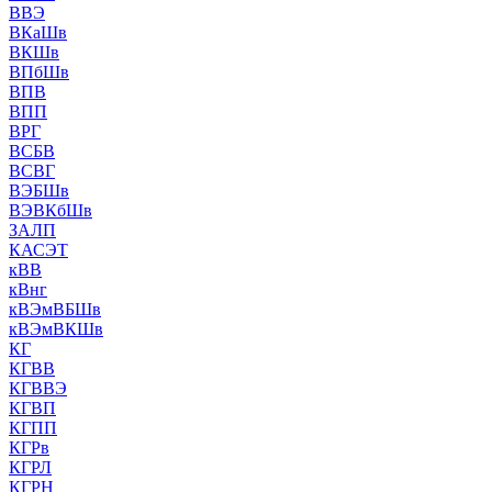
ВВЭ
ВКаШв
ВКШв
ВПбШв
ВПВ
ВПП
ВРГ
ВСБВ
ВСВГ
ВЭБШв
ВЭВКбШв
ЗАЛП
КАСЭТ
кВВ
кВнг
кВЭмВБШв
кВЭмВКШв
КГ
КГВВ
КГВВЭ
КГВП
КГПП
КГРв
КГРЛ
КГРН