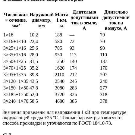
Длительно
Длительно
Число жил
Наружный
Масса
допустимый
допустимый
× сечение,
диаметр,
1 км,
ток в земле,
ток на
мм²
мм
кг
А
воздухе, А
1×16
10,2
188
—
79
3×16+1×10
22,4
580
72
70
3×25+1×16
25,6
785
93
90
3×35+1×16
28,0
950
113
110
3×50+1×25
31,5
1250
140
137
3×70+1×25
35,2
1620
174
170
3×95+1×35
39,8
2110
212
207
3×120+1×35
43,5
2540
245
240
3×150+1×50
47,8
3080
283
277
3×185+1×50
52,0
3720
325
318
3×240+1×70
58,5
4680
385
378
Значения приведены для напряжения 1 кВ при температуре
окружающей среды +25 °С. Точные параметры зависят от
способа прокладки и уточняются по ГОСТ 18410-73.