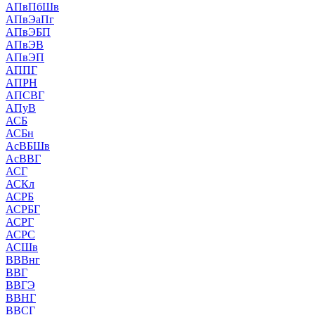
АПвПбШв
АПвЭаПг
АПвЭБП
АПвЭВ
АПвЭП
АППГ
АПРН
АПСВГ
АПуВ
АСБ
АСБн
АсВБШв
АсВВГ
АСГ
АСКл
АСРБ
АСРБГ
АСРГ
АСРС
АСШв
ВВВнг
ВВГ
ВВГЭ
ВВНГ
ВВСГ