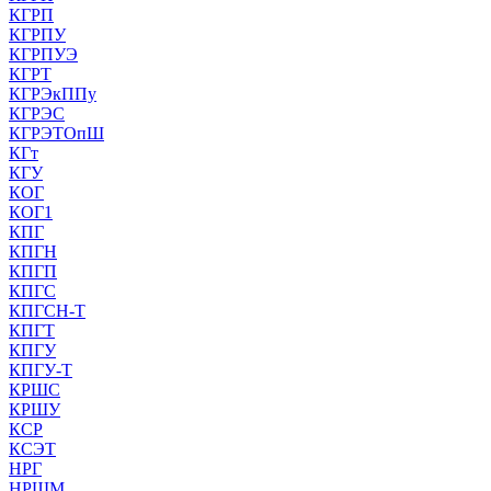
КГРП
КГРПУ
КГРПУЭ
КГРТ
КГРЭкППу
КГРЭС
КГРЭТОпШ
КГт
КГУ
КОГ
КОГ1
КПГ
КПГН
КПГП
КПГС
КПГСН-Т
КПГТ
КПГУ
КПГУ-Т
КРШС
КРШУ
КСР
КСЭТ
НРГ
НРШМ