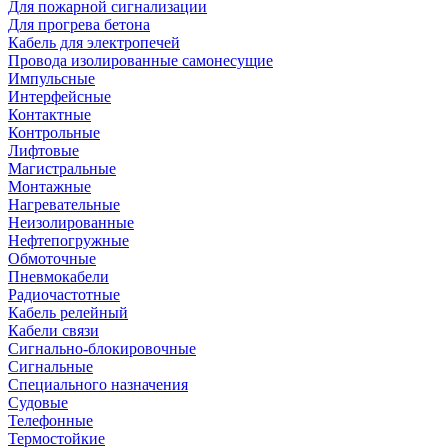
Для пожарной сигнализации
Для прогрева бетона
Кабель для электропечей
Провода изолированные самонесущие
Импульсные
Интерфейсные
Контактные
Контрольные
Лифтовые
Магистральные
Монтажные
Нагревательные
Неизолированные
Нефтепогружные
Обмоточные
Пневмокабели
Радиочастотные
Кабель релейный
Кабели связи
Сигнально-блокировочные
Сигнальные
Специального назначения
Судовые
Телефонные
Термостойкие