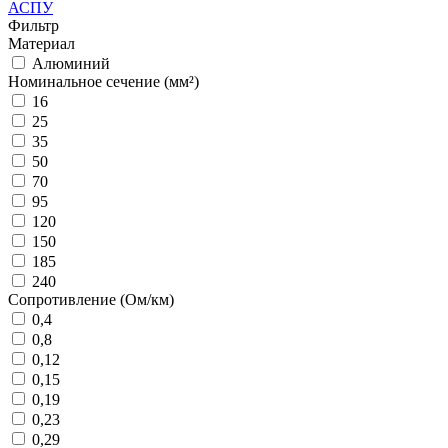
АСПУ
Фильтр
Материал
Алюминий
Номинальное сечение (мм²)
16
25
35
50
70
95
120
150
185
240
Сопротивление (Ом/км)
0,4
0,8
0,12
0,15
0,19
0,23
0,29