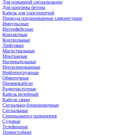
Для пожарной сигнализации
Для прогрева бетона
Кабель для электропечей
Провода изолированные самонесущие
Импульсные
Интерфейсные
Контактные
Контрольные
Лифтовые
Магистральные
Монтажные
Нагревательные
Неизолированные
Нефтепогружные
Обмоточные
Пневмокабели
Радиочастотные
Кабель релейный
Кабели связи
Сигнально-блокировочные
Сигнальные
Специального назначения
Судовые
Телефонные
Термостойкие