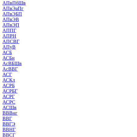
АПвПбШв
АПвЭаПг
АПвЭБП
АПвЭВ
АПвЭП
АППГ
АПРН
АПСВГ
АПуВ
АСБ
АСБн
АсВБШв
АсВВГ
АСГ
АСКл
АСРБ
АСРБГ
АСРГ
АСРС
АСШв
ВВВнг
ВВГ
ВВГЭ
ВВНГ
ВВСГ