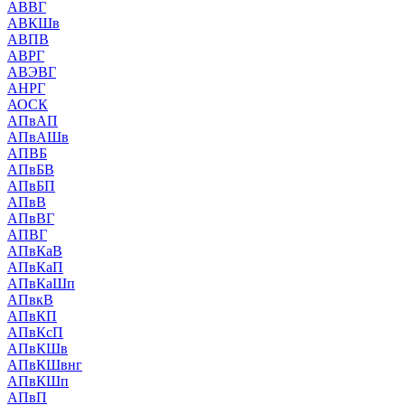
АВВГ
АВКШв
АВПВ
АВРГ
АВЭВГ
АНРГ
АОСК
АПвАП
АПвАШв
АПВБ
АПвБВ
АПвБП
АПвВ
АПвВГ
АПВГ
АПвКаВ
АПвКаП
АПвКаШп
АПвкВ
АПвКП
АПвКсП
АПвКШв
АПвКШвнг
АПвКШп
АПвП