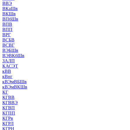
ВВЭ
ВКаШв
ВКШв
ВПбШв
ВПВ
ВПП
ВРГ
ВСБВ
ВСВГ
ВЭБШв
ВЭВКбШв
ЗАЛП
КАСЭТ
кВВ
кВнг
кВЭмВБШв
кВЭмВКШв
КГ
КГВВ
КГВВЭ
КГВП
КГПП
КГРв
КГРЛ
КГРН