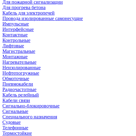
Для пожарной сигнализации
Для прогрева бетона
Кабель для электропечей
Провода изолированные самонесущие
Импульсные
Интерфейсные
Контактные
Контрольные
Лифтовые
Магистральные
Монтажные
Нагревательные
Неизолированные
Нефтепогружные
Обмоточные
Пневмокабели
Радиочастотные
Кабель релейный
Кабели связи
Сигнально-блокировочные
Сигнальные
Специального назначения
Судовые
Телефонные
Термостойкие