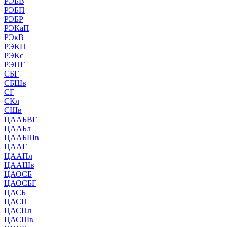
РЭБВ
РЭБП
РЭБР
РЭКаП
РЭкВ
РЭКП
РЭКс
РЭПГ
СБГ
СБШв
СГ
СКл
СШв
ЦААБВГ
ЦААБл
ЦААБШв
ЦААГ
ЦААПл
ЦААШв
ЦАОСБ
ЦАОСБГ
ЦАСБ
ЦАСП
ЦАСПл
ЦАСШв