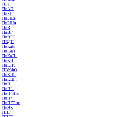
ПБП
ПвАП
ПвБП
ПвБШв
ПвБШп
ПвВ
ПвВГ
ПвВГЭ
ПВДП
ПвКаВ
ПвКаП
ПвКкПг
ПвКП
ПвКПу
ПВКФО
ПвКШв
ПвКШп
ПвП
ПвП2г
ПвПбШв
ПвПг
ПвПГЭнг
ПвЭК
ППГ
ППГЭ