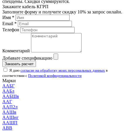
спеццены. Скидки суммируются.
Закажите кабель КГРП
Заполните форму и получите скидку 10% за запрос онлайн.
Имя *
Email *
Телефон
Комментарий
Добавьте спецификацию
Заказать расчет
Я даю
согласие на обработку моих персональных данных
в
соответствии с
Политикой конфиденциальности
Марки
ААБГ
ААБл
ААБШв
ААГ
ААП2л
ААШв
ААШнг
ААШП
АВВ