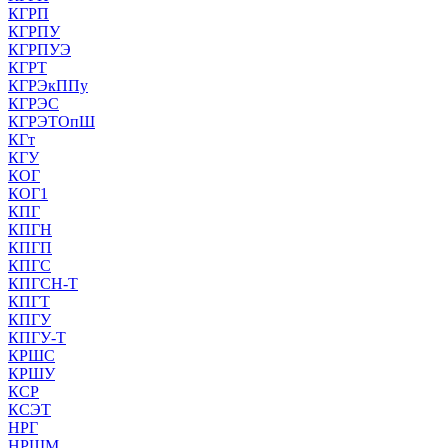
КГРП
КГРПУ
КГРПУЭ
КГРТ
КГРЭкППу
КГРЭС
КГРЭТОпШ
КГт
КГУ
КОГ
КОГ1
КПГ
КПГН
КПГП
КПГС
КПГСН-Т
КПГТ
КПГУ
КПГУ-Т
КРШС
КРШУ
КСР
КСЭТ
НРГ
НРШМ