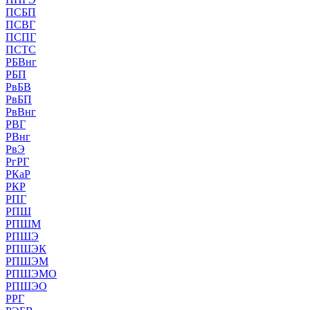
ПСБП
ПСВГ
ПСПГ
ПСТС
РБВнг
РБП
РвБВ
РвБП
РвВнг
РВГ
РВнг
РвЭ
РгРГ
РКаР
РКР
РПГ
РПШ
РПШМ
РПШЭ
РПШЭК
РПШЭМ
РПШЭМО
РПШЭО
РРГ