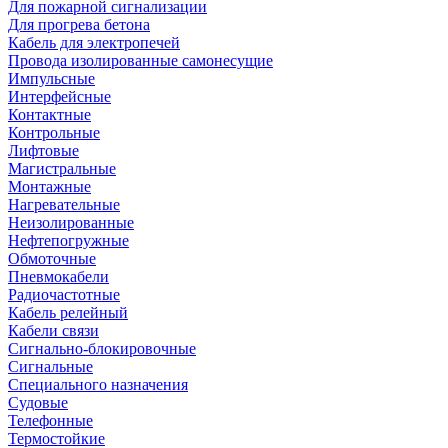
Для пожарной сигнализации
Для прогрева бетона
Кабель для электропечей
Провода изолированные самонесущие
Импульсные
Интерфейсные
Контактные
Контрольные
Лифтовые
Магистральные
Монтажные
Нагревательные
Неизолированные
Нефтепогружные
Обмоточные
Пневмокабели
Радиочастотные
Кабель релейный
Кабели связи
Сигнально-блокировочные
Сигнальные
Специального назначения
Судовые
Телефонные
Термостойкие