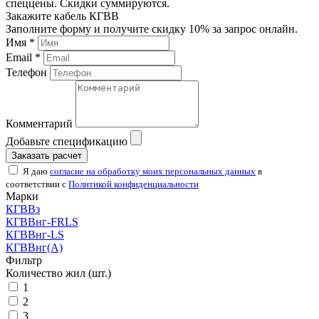
спеццены. Скидки суммируются.
Закажите кабель КГВВ
Заполните форму и получите скидку 10% за запрос онлайн.
Имя *
Email *
Телефон
Комментарий
Добавьте спецификацию
Заказать расчет
Я даю
согласие на обработку моих персональных данных
в
соответствии с
Политикой конфиденциальности
Марки
КГВВз
КГВВнг-FRLS
КГВВнг-LS
КГВВнг(А)
Фильтр
Количество жил (шт.)
1
2
3