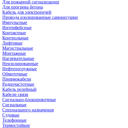
Для пожарной сигнализации
Для прогрева бетона
Кабель для электропечей
Провода изолированные самонесущие
Импульсные
Интерфейсные
Контактные
Контрольные
Лифтовые
Магистральные
Монтажные
Нагревательные
Неизолированные
Нефтепогружные
Обмоточные
Пневмокабели
Радиочастотные
Кабель релейный
Кабели связи
Сигнально-блокировочные
Сигнальные
Специального назначения
Судовые
Телефонные
Термостойкие