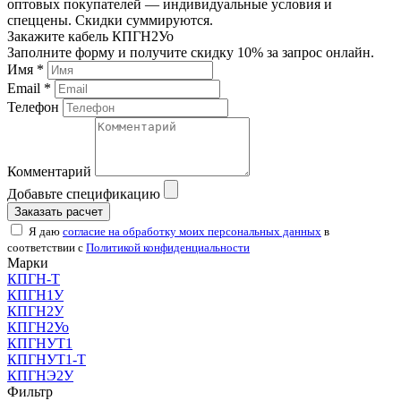
оптовых покупателей — индивидуальные условия и
спеццены. Скидки суммируются.
Закажите кабель КПГН2Уо
Заполните форму и получите скидку 10% за запрос онлайн.
Имя *
Email *
Телефон
Комментарий
Добавьте спецификацию
Заказать расчет
Я даю
согласие на обработку моих персональных данных
в
соответствии с
Политикой конфиденциальности
Марки
КПГН-Т
КПГН1У
КПГН2У
КПГН2Уо
КПГНУТ1
КПГНУТ1-Т
КПГНЭ2У
Фильтр