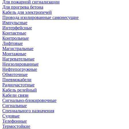
Для пожарной сигнализации
Для прогрева бетона
Кабель для электропечей
Провода изолированные самонесущие
Импульсные
Интерфейсные
Контактные
Контрольные
Лифтовые
Магистральные
Монтажные
Нагревательные
Неизолированные
Нефтепогружные
Обмоточные
Пневмокабели
Радиочастотные
Кабель релейный
Кабели связи
Сигнально-блокировочные
Сигнальные
Специального назначения
Судовые
Телефонные
Термостойкие