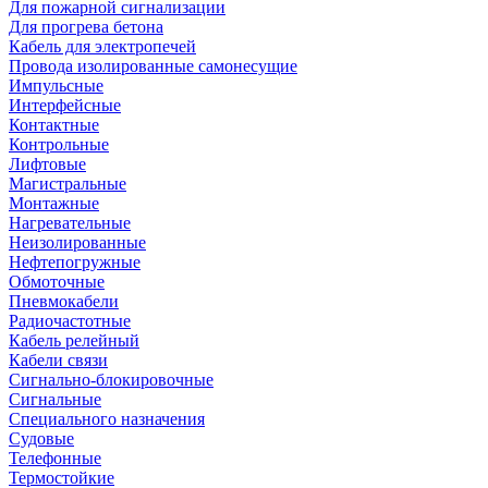
Для пожарной сигнализации
Для прогрева бетона
Кабель для электропечей
Провода изолированные самонесущие
Импульсные
Интерфейсные
Контактные
Контрольные
Лифтовые
Магистральные
Монтажные
Нагревательные
Неизолированные
Нефтепогружные
Обмоточные
Пневмокабели
Радиочастотные
Кабель релейный
Кабели связи
Сигнально-блокировочные
Сигнальные
Специального назначения
Судовые
Телефонные
Термостойкие