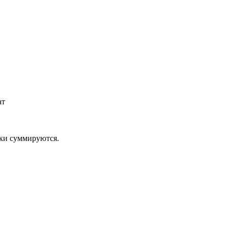
ат
дки суммируются.