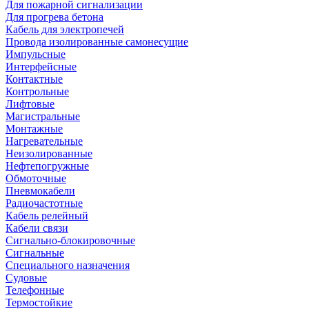
Для пожарной сигнализации
Для прогрева бетона
Кабель для электропечей
Провода изолированные самонесущие
Импульсные
Интерфейсные
Контактные
Контрольные
Лифтовые
Магистральные
Монтажные
Нагревательные
Неизолированные
Нефтепогружные
Обмоточные
Пневмокабели
Радиочастотные
Кабель релейный
Кабели связи
Сигнально-блокировочные
Сигнальные
Специального назначения
Судовые
Телефонные
Термостойкие