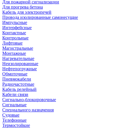
Для пожарной сигнализации
Для прогрева бетона
Кабель для электропечей
Провода изолированные самонесущие
Импульсные
Интерфейсные
Контактные
Контрольные
Лифтовые
Магистральные
Монтажные
Нагревательные
Неизолированные
Нефтепогружные
Обмоточные
Пневмокабели
Радиочастотные
Кабель релейный
Кабели связи
Сигнально-блокировочные
Сигнальные
Специального назначения
Судовые
Телефонные
Термостойкие