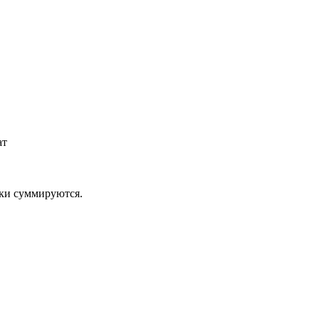
ат
дки суммируются.