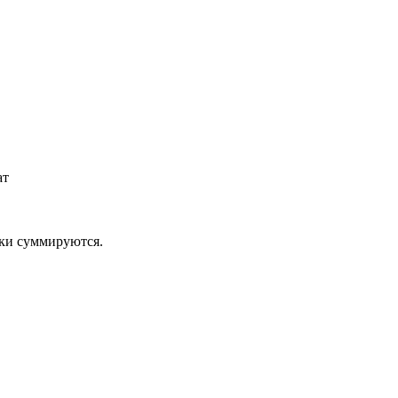
ат
дки суммируются.