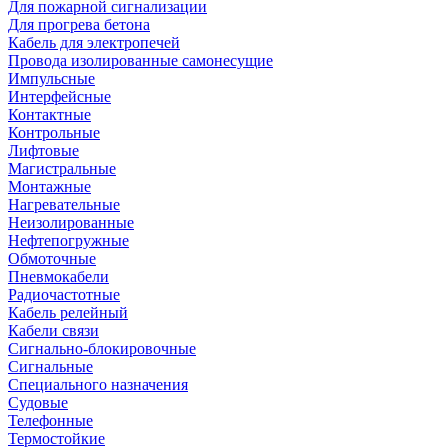
Для пожарной сигнализации
Для прогрева бетона
Кабель для электропечей
Провода изолированные самонесущие
Импульсные
Интерфейсные
Контактные
Контрольные
Лифтовые
Магистральные
Монтажные
Нагревательные
Неизолированные
Нефтепогружные
Обмоточные
Пневмокабели
Радиочастотные
Кабель релейный
Кабели связи
Сигнально-блокировочные
Сигнальные
Специального назначения
Судовые
Телефонные
Термостойкие