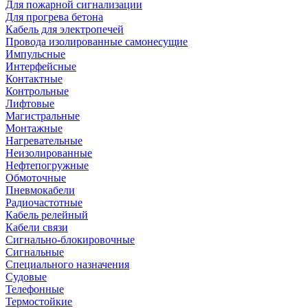
Для пожарной сигнализации
Для прогрева бетона
Кабель для электропечей
Провода изолированные самонесущие
Импульсные
Интерфейсные
Контактные
Контрольные
Лифтовые
Магистральные
Монтажные
Нагревательные
Неизолированные
Нефтепогружные
Обмоточные
Пневмокабели
Радиочастотные
Кабель релейный
Кабели связи
Сигнально-блокировочные
Сигнальные
Специального назначения
Судовые
Телефонные
Термостойкие