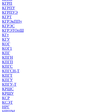
КГРП
КГРПУ
КГРПУЭ
КГРТ
КГРЭкППу
КГРЭС
КГРЭТОпШ
КГт
КГУ
КОГ
КОГ1
КПГ
КПГН
КПГП
КПГС
КПГСН-Т
КПГТ
КПГУ
КПГУ-Т
КРШС
КРШУ
КСР
КСЭТ
НРГ
НРШМ