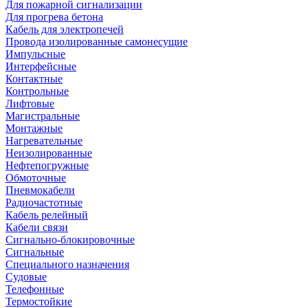
Для пожарной сигнализации
Для прогрева бетона
Кабель для электропечей
Провода изолированные самонесущие
Импульсные
Интерфейсные
Контактные
Контрольные
Лифтовые
Магистральные
Монтажные
Нагревательные
Неизолированные
Нефтепогружные
Обмоточные
Пневмокабели
Радиочастотные
Кабель релейный
Кабели связи
Сигнально-блокировочные
Сигнальные
Специального назначения
Судовые
Телефонные
Термостойкие