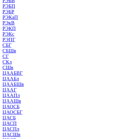
РЭБВ
РЭБП
РЭБР
РЭКаП
РЭкВ
РЭКП
РЭКс
РЭПГ
СБГ
СБШв
СГ
СКл
СШв
ЦААБВГ
ЦААБл
ЦААБШв
ЦААГ
ЦААПл
ЦААШв
ЦАОСБ
ЦАОСБГ
ЦАСБ
ЦАСП
ЦАСПл
ЦАСШв