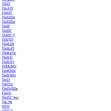
ПБП
ПвАП
ПвБП
ПвБШв
ПвБШп
ПвВ
ПвВГ
ПвВГЭ
ПВДП
ПвКаВ
ПвКаП
ПвКкПг
ПвКП
ПвКПу
ПВКФО
ПвКШв
ПвКШп
ПвП
ПвП2г
ПвПбШв
ПвПг
ПвПГЭнг
ПвЭК
ППГ
ППГЭ