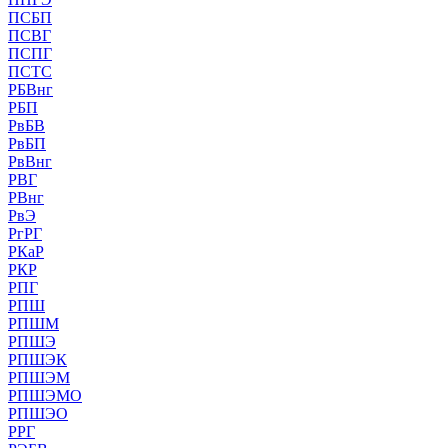
ПСБП
ПСВГ
ПСПГ
ПСТС
РБВнг
РБП
РвБВ
РвБП
РвВнг
РВГ
РВнг
РвЭ
РгРГ
РКаР
РКР
РПГ
РПШ
РПШМ
РПШЭ
РПШЭК
РПШЭМ
РПШЭМО
РПШЭО
РРГ