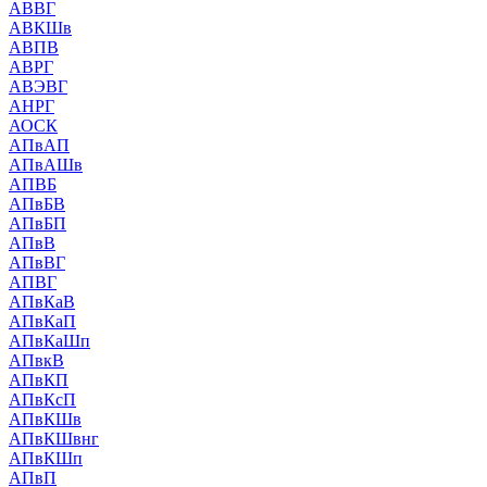
АВВГ
АВКШв
АВПВ
АВРГ
АВЭВГ
АНРГ
АОСК
АПвАП
АПвАШв
АПВБ
АПвБВ
АПвБП
АПвВ
АПвВГ
АПВГ
АПвКаВ
АПвКаП
АПвКаШп
АПвкВ
АПвКП
АПвКсП
АПвКШв
АПвКШвнг
АПвКШп
АПвП