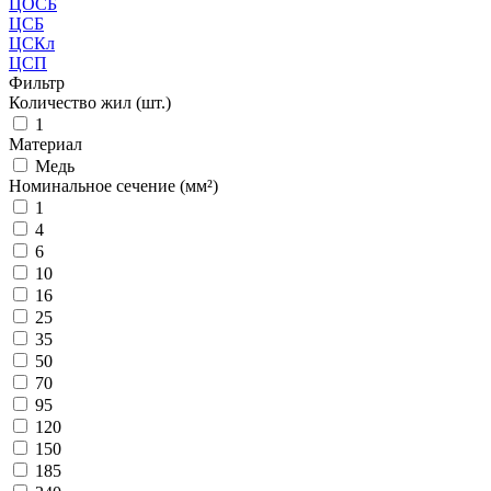
ЦОСБ
ЦСБ
ЦСКл
ЦСП
Фильтр
Количество жил (шт.)
1
Материал
Медь
Номинальное сечение (мм²)
1
4
6
10
16
25
35
50
70
95
120
150
185