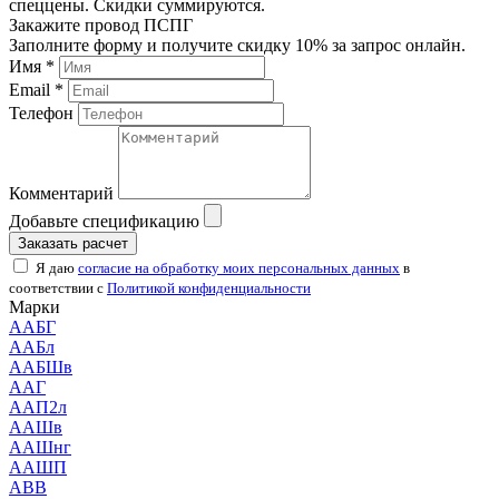
спеццены. Скидки суммируются.
Закажите провод ПСПГ
Заполните форму и получите скидку 10% за запрос онлайн.
Имя *
Email *
Телефон
Комментарий
Добавьте спецификацию
Заказать расчет
Я даю
согласие на обработку моих персональных данных
в
соответствии с
Политикой конфиденциальности
Марки
ААБГ
ААБл
ААБШв
ААГ
ААП2л
ААШв
ААШнг
ААШП
АВВ