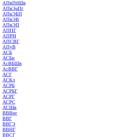
АПвПбШв
АПвЭаПг
АПвЭБП
АПвЭВ
АПвЭП
АППГ
АПРН
АПСВГ
АПуВ
АСБ
АСБн
АсВБШв
АсВВГ
АСГ
АСКл
АСРБ
АСРБГ
АСРГ
АСРС
АСШв
ВВВнг
ВВГ
ВВГЭ
ВВНГ
ВВСГ