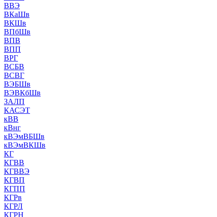
ВВЭ
ВКаШв
ВКШв
ВПбШв
ВПВ
ВПП
ВРГ
ВСБВ
ВСВГ
ВЭБШв
ВЭВКбШв
ЗАЛП
КАСЭТ
кВВ
кВнг
кВЭмВБШв
кВЭмВКШв
КГ
КГВВ
КГВВЭ
КГВП
КГПП
КГРв
КГРЛ
КГРН