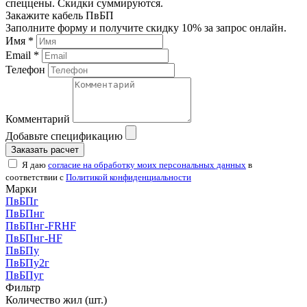
спеццены. Скидки суммируются.
Закажите кабель ПвБП
Заполните форму и получите скидку 10% за запрос онлайн.
Имя *
Email *
Телефон
Комментарий
Добавьте спецификацию
Заказать расчет
Я даю
согласие на обработку моих персональных данных
в
соответствии с
Политикой конфиденциальности
Марки
ПвБПг
ПвБПнг
ПвБПнг-FRHF
ПвБПнг-HF
ПвБПу
ПвБПу2г
ПвБПуг
Фильтр
Количество жил (шт.)