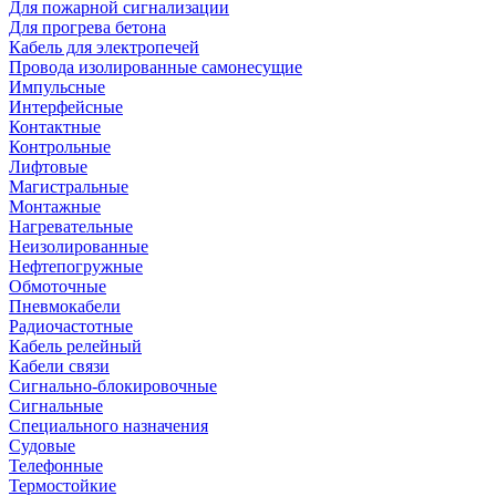
Для пожарной сигнализации
Для прогрева бетона
Кабель для электропечей
Провода изолированные самонесущие
Импульсные
Интерфейсные
Контактные
Контрольные
Лифтовые
Магистральные
Монтажные
Нагревательные
Неизолированные
Нефтепогружные
Обмоточные
Пневмокабели
Радиочастотные
Кабель релейный
Кабели связи
Сигнально-блокировочные
Сигнальные
Специального назначения
Судовые
Телефонные
Термостойкие